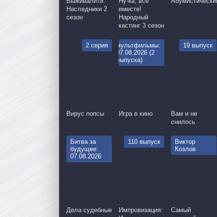
Выживалити:
Ну-ка, все
Абумистически
Наследники 2
вместе!
сезон
Народный
кастинг 3 сезон
2 серия
мультфильмы:
19 выпуск
07.08.2026 (2
выпуска)
Вирус попсы
Игра в кино
Вам и не
снилось
Битва за
110 выпуск
Виктор
будущее:
Козлов
07.08.2026
Дела судебные
Импровизация:
Самый