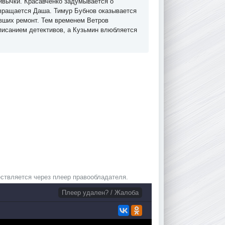
ривычки. Красавченко задумывается о
звращается Даша. Тимур Бубнов оказывается
явших ремонт. Тем временем Ветров
исанием детективов, а Кузьмин влюбляется
ствляется через плеер правообладателя.
Плеер удален? / Жалоба