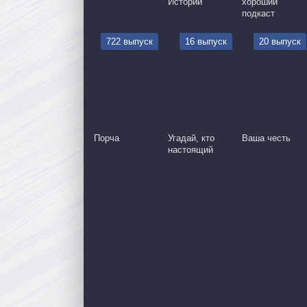
Истории
хороший
подкаст
722 выпуск
16 выпуск
20 выпуск
Порча
Угадай, кто
Ваша честь
настоящий
серия
89 серия
90 серия
91 серия