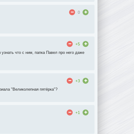
0
+5
 узнать что с ним, папка Павел про него даже
+3
риала "Великолепная пятёрка"?
+1