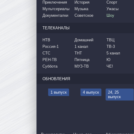
Приключения
История
Спорт
Мультсериалы
Музыка
Ужасы
Документалки
Советское
Шоу
ТЕЛЕКАНАЛЫ
НТВ
Домашний
ТВЦ
Россия-1
1 канал
ТВ-3
СТС
ТНТ
5 канал
РЕН-ТВ
Пятница
Ю
Суббота
МУЗ-ТВ
ЧЕ!
ОБНОВЛЕНИЯ
1 выпуск
4 выпуск
24, 25
выпуск