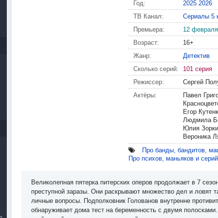
Год:
2025
2026
ТВ Канал:
Сериалы 5 
Премьера:
12 февраля
Возраст:
16+
Жанр:
Детектив
Сколько серий:
101 серия
Режиссер:
Сергей Пол
Актёры:
Павел Григ
Красноцвет
Егор Кутен
Людмила Бо
Юлия Зорки
Вероника Л
Про банды, бандитов, ма
Про психов, маньяков и сери
Великолепная пятерка питерских оперов продолжает в 7 сезо
преступной заразы. Они раскрывают множество дел и ловят т
личные вопросы. Подполковник Голованов внутренне противи
обнаруживает дома тест на беременность с двумя полосками