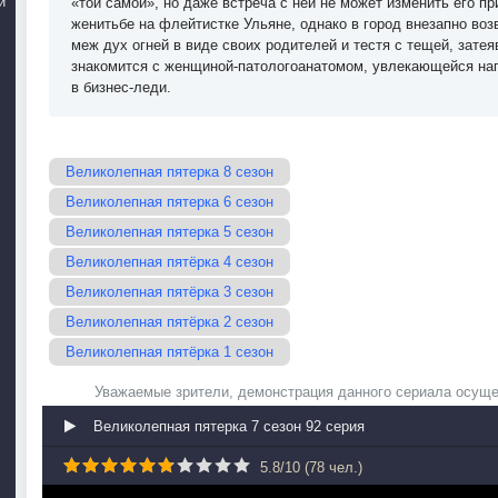
й
«той самой», но даже встреча с ней не может изменить его п
женитьбе на флейтистке Ульяне, однако в город внезапно во
меж дух огней в виде своих родителей и тестя с тещей, зате
знакомится с женщиной-патологоанатомом, увлекающейся нап
в бизнес-леди.
Великолепная пятерка 8 сезон
Великолепная пятерка 6 сезон
Великолепная пятерка 5 сезон
Великолепная пятёрка 4 сезон
Великолепная пятёрка 3 сезон
Великолепная пятёрка 2 сезон
Великолепная пятёрка 1 сезон
Уважаемые зрители, демонстрация данного сериала осуще
Великолепная пятерка 7 сезон 92 серия
5.8
/
10
(
78
чел.)