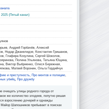
канала
 2025 (Пятый канал)
уянов
орьев, Андрей Горбачёв, Алексей
ов, Нодар Джанелидзе, Константин Гришанов,
ков, Глафира Козулина, Сергей Шоколов,
яринова, Полина Ульянова, Татьяна Ющина,
на, Виктор Выбриенко, Олеся Бережная,
япкова, Матвей Воронин, Ольга Гордийчук
фию и преступность
,
Про ментов и полицию
,
йных убийц
,
Про дружбу
не очищать улицы родного города от
акое же количество злодеев, попутно решая
тся взрослению дочерей и однажды
. Майор Шапошников пребывает в поисках