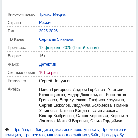
Кинокомпания:
Триикс Медиа
Страна:
Россия
Год:
2025
2026
ТВ Канал:
Сериалы 5 канала
Премьера:
12 февраля 2025 (Пятый канал)
Возраст:
16+
Жанр:
Детектив
Сколько серий:
101 серия
Режиссер:
Сергей Полуянов
Актёры:
Павел Григорьев, Андрей Горбачёв, Алексей
Красноцветов, Нодар Джанелидзе, Константин
Гришанов, Егор Кутенков, Глафира Козулина,
Сергей Шоколов, Людмила Бояринова, Полина
Ульянова, Татьяна Ющина, Юлия Зоркина,
Виктор Выбриенко, Олеся Бережная, Вероника
Ляпкова, Матвей Воронин, Ольга Гордийчук
Про банды, бандитов, мафию и преступность
,
Про ментов и
полицию
,
Про психов, маньяков и серийных убийц
,
Про дружбу