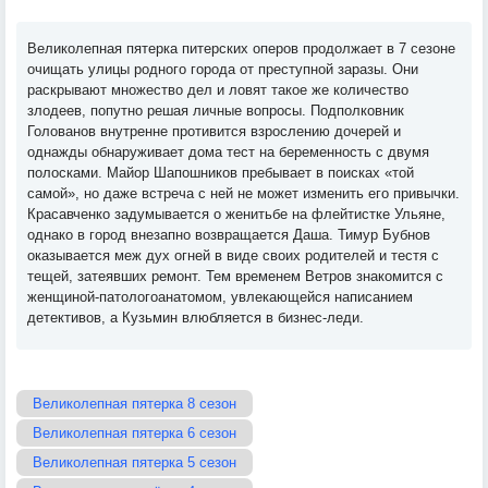
Великолепная пятерка питерских оперов продолжает в 7 сезоне
очищать улицы родного города от преступной заразы. Они
раскрывают множество дел и ловят такое же количество
злодеев, попутно решая личные вопросы. Подполковник
Голованов внутренне противится взрослению дочерей и
однажды обнаруживает дома тест на беременность с двумя
полосками. Майор Шапошников пребывает в поисках «той
самой», но даже встреча с ней не может изменить его привычки.
Красавченко задумывается о женитьбе на флейтистке Ульяне,
однако в город внезапно возвращается Даша. Тимур Бубнов
оказывается меж дух огней в виде своих родителей и тестя с
тещей, затеявших ремонт. Тем временем Ветров знакомится с
женщиной-патологоанатомом, увлекающейся написанием
детективов, а Кузьмин влюбляется в бизнес-леди.
Великолепная пятерка 8 сезон
Великолепная пятерка 6 сезон
Великолепная пятерка 5 сезон