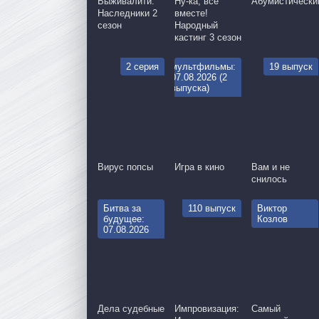
Выживалити:
Ну-ка, все
Абумистически
Наследники 2
вместе!
сезон
Народный
кастинг 3 сезон
2 серия
мультфильмы:
19 выпуск
07.08.2026 (2
выпуска)
Вирус попсы
Игра в кино
Вам и не
снилось
Битва за
110 выпуск
Виктор
будущее:
Козлов
07.08.2026
Дела судебные
Импровизация:
Самый