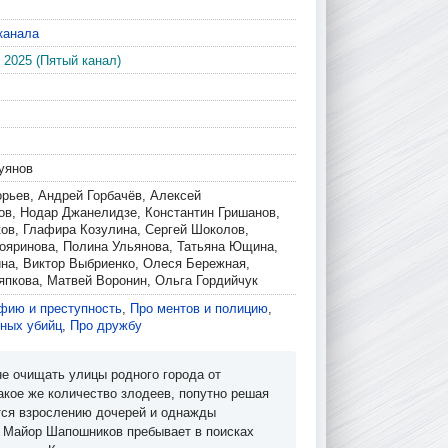
канала
 2025 (Пятый канал)
уянов
орьев, Андрей Горбачёв, Алексей
ов, Нодар Джанелидзе, Константин Гришанов,
ков, Глафира Козулина, Сергей Шоколов,
яринова, Полина Ульянова, Татьяна Ющина,
на, Виктор Выбриенко, Олеся Бережная,
япкова, Матвей Воронин, Ольга Гордийчук
фию и преступность
,
Про ментов и полицию
,
йных убийц
,
Про дружбу
не очищать улицы родного города от
акое же количество злодеев, попутно решая
тся взрослению дочерей и однажды
. Майор Шапошников пребывает в поисках