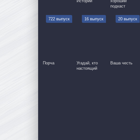
Истории
хороший
подкаст
722 выпуск
16 выпуск
20 выпуск
Порча
Угадай, кто
Ваша честь
настоящий
серия
71 серия
72 серия
73 серия