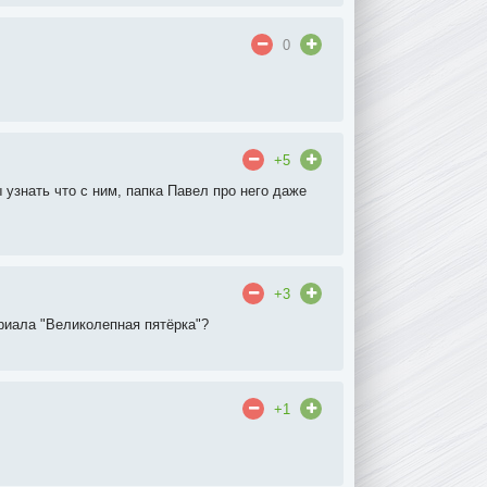
0
+5
 узнать что с ним, папка Павел про него даже
+3
риала "Великолепная пятёрка"?
+1