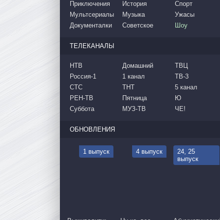
Приключения
История
Спорт
Мультсериалы
Музыка
Ужасы
Документалки
Советское
Шоу
ТЕЛЕКАНАЛЫ
НТВ
Домашний
ТВЦ
Россия-1
1 канал
ТВ-3
СТС
ТНТ
5 канал
РЕН-ТВ
Пятница
Ю
Суббота
МУЗ-ТВ
ЧЕ!
ОБНОВЛЕНИЯ
1 выпуск
4 выпуск
24, 25
выпуск