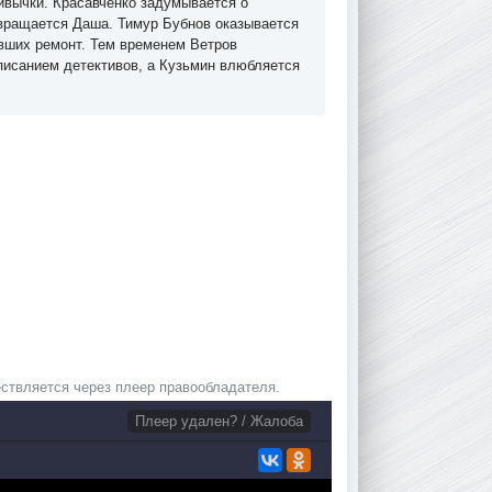
ривычки. Красавченко задумывается о
звращается Даша. Тимур Бубнов оказывается
явших ремонт. Тем временем Ветров
исанием детективов, а Кузьмин влюбляется
ствляется через плеер правообладателя.
Плеер удален? / Жалоба