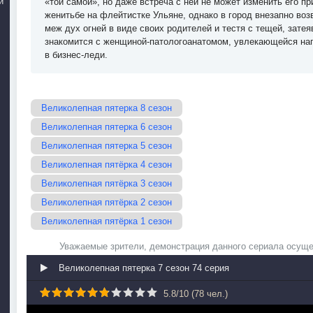
й
«той самой», но даже встреча с ней не может изменить его п
женитьбе на флейтистке Ульяне, однако в город внезапно во
меж дух огней в виде своих родителей и тестя с тещей, зате
знакомится с женщиной-патологоанатомом, увлекающейся нап
в бизнес-леди.
Великолепная пятерка 8 сезон
Великолепная пятерка 6 сезон
Великолепная пятерка 5 сезон
Великолепная пятёрка 4 сезон
Великолепная пятёрка 3 сезон
Великолепная пятёрка 2 сезон
Великолепная пятёрка 1 сезон
Уважаемые зрители, демонстрация данного сериала осуще
Великолепная пятерка 7 сезон 74 серия
5.8
/
10
(
78
чел.)