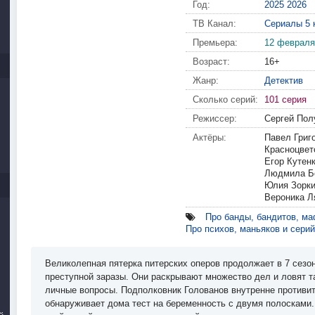
Год:
2025
2026
ТВ Канал:
Сериалы 5 
Премьера:
12 февраля
Возраст:
16+
Жанр:
Детектив
Сколько серий:
101 серия
Режиссер:
Сергей Пол
Актёры:
Павел Григ
Красноцвет
Егор Кутен
Людмила Бо
Юлия Зорки
Вероника Л
Про банды, бандитов, ма
Про психов, маньяков и сери
Великолепная пятерка питерских оперов продолжает в 7 сезо
преступной заразы. Они раскрывают множество дел и ловят т
личные вопросы. Подполковник Голованов внутренне противи
обнаруживает дома тест на беременность с двумя полосками