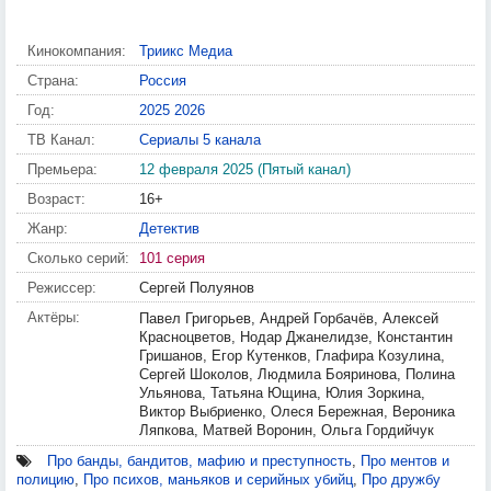
Кинокомпания:
Триикс Медиа
Страна:
Россия
Год:
2025
2026
ТВ Канал:
Сериалы 5 канала
Премьера:
12 февраля 2025 (Пятый канал)
Возраст:
16+
Жанр:
Детектив
Сколько серий:
101 серия
Режиссер:
Сергей Полуянов
Актёры:
Павел Григорьев, Андрей Горбачёв, Алексей
Красноцветов, Нодар Джанелидзе, Константин
Гришанов, Егор Кутенков, Глафира Козулина,
Сергей Шоколов, Людмила Бояринова, Полина
Ульянова, Татьяна Ющина, Юлия Зоркина,
Виктор Выбриенко, Олеся Бережная, Вероника
Ляпкова, Матвей Воронин, Ольга Гордийчук
Про банды, бандитов, мафию и преступность
,
Про ментов и
полицию
,
Про психов, маньяков и серийных убийц
,
Про дружбу