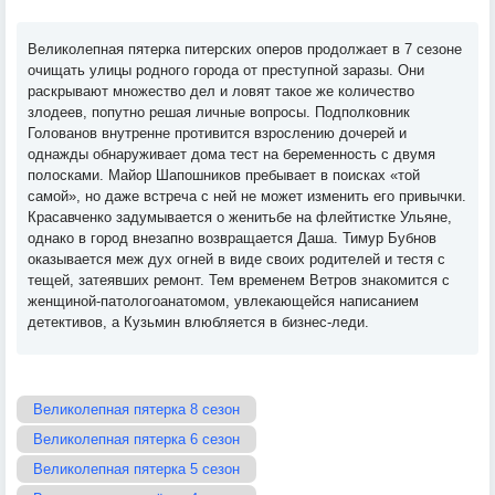
Великолепная пятерка питерских оперов продолжает в 7 сезоне
очищать улицы родного города от преступной заразы. Они
раскрывают множество дел и ловят такое же количество
злодеев, попутно решая личные вопросы. Подполковник
Голованов внутренне противится взрослению дочерей и
однажды обнаруживает дома тест на беременность с двумя
полосками. Майор Шапошников пребывает в поисках «той
самой», но даже встреча с ней не может изменить его привычки.
Красавченко задумывается о женитьбе на флейтистке Ульяне,
однако в город внезапно возвращается Даша. Тимур Бубнов
оказывается меж дух огней в виде своих родителей и тестя с
тещей, затеявших ремонт. Тем временем Ветров знакомится с
женщиной-патологоанатомом, увлекающейся написанием
детективов, а Кузьмин влюбляется в бизнес-леди.
Великолепная пятерка 8 сезон
Великолепная пятерка 6 сезон
Великолепная пятерка 5 сезон