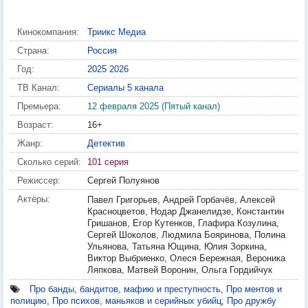
Кинокомпания:
Триикс Медиа
Страна:
Россия
Год:
2025
2026
ТВ Канал:
Сериалы 5 канала
Премьера:
12 февраля 2025 (Пятый канал)
Возраст:
16+
Жанр:
Детектив
Сколько серий:
101 серия
Режиссер:
Сергей Полуянов
Актёры:
Павел Григорьев, Андрей Горбачёв, Алексей
Красноцветов, Нодар Джанелидзе, Константин
Гришанов, Егор Кутенков, Глафира Козулина,
Сергей Шоколов, Людмила Бояринова, Полина
Ульянова, Татьяна Ющина, Юлия Зоркина,
Виктор Выбриенко, Олеся Бережная, Вероника
Ляпкова, Матвей Воронин, Ольга Гордийчук
Про банды, бандитов, мафию и преступность
,
Про ментов и
полицию
,
Про психов, маньяков и серийных убийц
,
Про дружбу