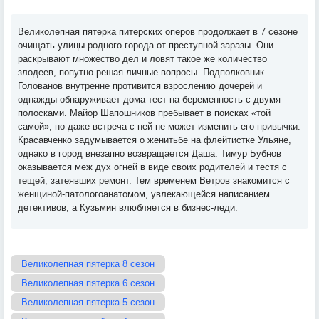
Великолепная пятерка питерских оперов продолжает в 7 сезоне
очищать улицы родного города от преступной заразы. Они
раскрывают множество дел и ловят такое же количество
злодеев, попутно решая личные вопросы. Подполковник
Голованов внутренне противится взрослению дочерей и
однажды обнаруживает дома тест на беременность с двумя
полосками. Майор Шапошников пребывает в поисках «той
самой», но даже встреча с ней не может изменить его привычки.
Красавченко задумывается о женитьбе на флейтистке Ульяне,
однако в город внезапно возвращается Даша. Тимур Бубнов
оказывается меж дух огней в виде своих родителей и тестя с
тещей, затеявших ремонт. Тем временем Ветров знакомится с
женщиной-патологоанатомом, увлекающейся написанием
детективов, а Кузьмин влюбляется в бизнес-леди.
Великолепная пятерка 8 сезон
Великолепная пятерка 6 сезон
Великолепная пятерка 5 сезон