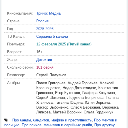
Кинокомпания:
Триикс Медиа
Страна:
Россия
Год:
2025
2026
ТВ Канал:
Сериалы 5 канала
Премьера:
12 февраля 2025 (Пятый канал)
Возраст:
16+
Жанр:
Детектив
Сколько серий:
101 серия
Режиссер:
Сергей Полуянов
Актёры:
Павел Григорьев, Андрей Горбачёв, Алексей
Красноцветов, Нодар Джанелидзе, Константин
Гришанов, Егор Кутенков, Глафира Козулина,
Сергей Шоколов, Людмила Бояринова, Полина
Ульянова, Татьяна Ющина, Юлия Зоркина,
Виктор Выбриенко, Олеся Бережная, Вероника
Ляпкова, Матвей Воронин, Ольга Гордийчук
Про банды, бандитов, мафию и преступность
,
Про ментов и
полицию
,
Про психов, маньяков и серийных убийц
,
Про дружбу