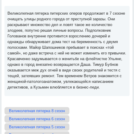
Великолепная пятерка питерских оперов продолжает в 7 сезоне
очищать улицы родного города от преступной заразы. Они
раскрывают множество дел и ловят такое же количество
злодеев, попутно решая личные вопросы. Подполковник
Голованов внутренне противится взрослению дочерей и
однажды обнаруживает дома тест на беременность с двумя
полосками. Майор Шапошников пребывает в поисках «той
самой», но даже встреча с ней не может изменить его привычки.
Красавченко задумывается о женитьбе на флейтистке Ульяне,
однако в город внезапно возвращается Даша. Тимур Бубнов
оказывается меж дух огней в виде своих родителей и тестя с
тещей, затеявших ремонт. Тем временем Ветров знакомится с
женщиной-патологоанатомом, увлекающейся написанием
детективов, а Кузьмин влюбляется в бизнес-леди.
Великолепная пятерка 8 сезон
Великолепная пятерка 6 сезон
Великолепная пятерка 5 сезон