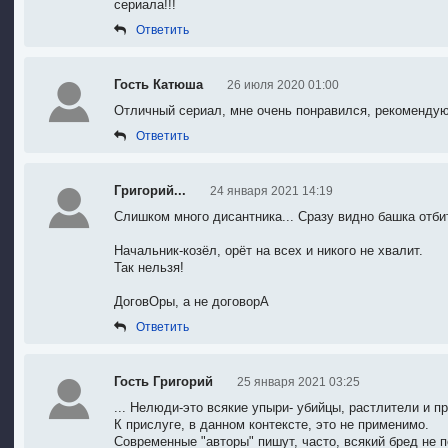
сериала!!!
Ответить
Гость Катюша
26 июля 2020 01:00
Отличный сериал, мне очень понравился
, р
екомендую
Ответить
Григорий...
24 января 2021 14:19
Слишком много дисантника... Сразу видно башка отбит
Начальник-козёл, орёт на всех и никого не хвалит.
Так нельзя!
ДоговОры, а не договорА
Ответить
Гость Григорий
25 января 2021 03:25
... Нелюди-это всякие упыри- убийцы, растлители и п
К прислуге, в данном контексте, это не применимо.
Современные "авторы" пишут, часто, всякий бред не 