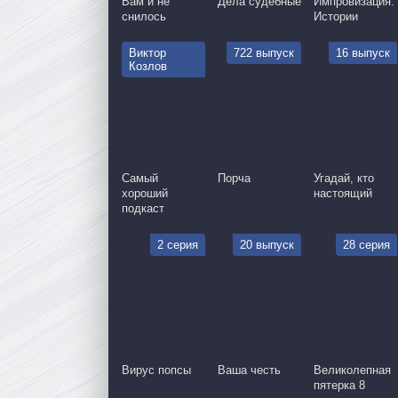
Вам и не
Дела судебные
Импровизация:
снилось
Истории
Виктор
722 выпуск
16 выпуск
Козлов
Самый
Порча
Угадай, кто
хороший
настоящий
подкаст
2 серия
20 выпуск
28 серия
Вирус попсы
Ваша честь
Великолепная
пятерка 8