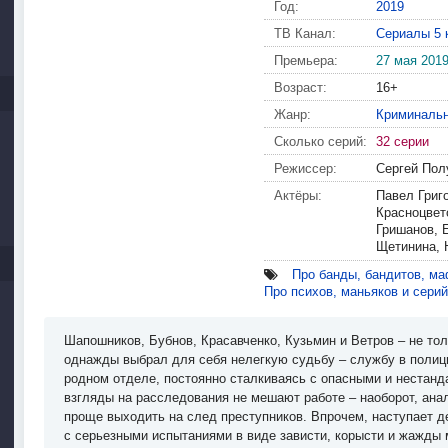
Год:
2019
ТВ Канал:
Сериалы 5 
Премьера:
27 мая 201
Возраст:
16+
Жанр:
Криминаль
Сколько серий:
32 серии
Режиссер:
Сергей Пол
Актёры:
Павел Григ
Красноцвет
Гришанов, 
Щетинина, 
Про банды, бандитов, ма
Про психов, маньяков и сери
Шапошников, Бубнов, Красавченко, Кузьмин и Ветров – не тол
однажды выбрал для себя нелегкую судьбу – службу в полици
родном отделе, постоянно сталкиваясь с опасными и нестанд
взгляды на расследования не мешают работе – наоборот, ана
проще выходить на след преступников. Впрочем, наступает д
с серьезными испытаниями в виде зависти, корысти и жажды 