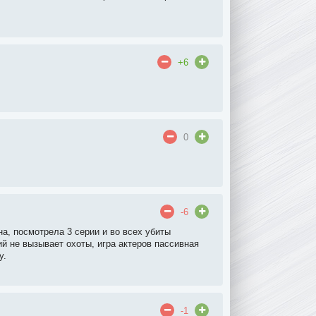
+6
0
-6
а, посмотрела 3 серии и во всех убиты
й не вызывает охоты, игра актеров пассивная
у.
-1