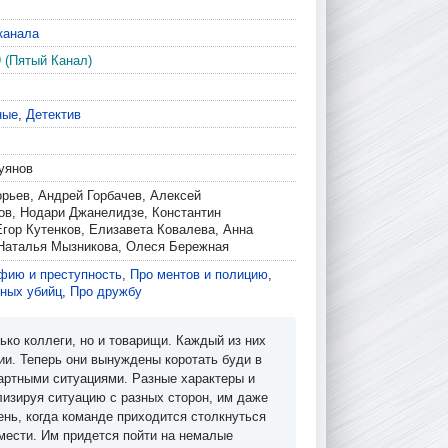
канала
9 (Пятый Канал)
ные
,
Детектив
уянов
орьев, Андрей Горбачев, Алексей
ов, Нодари Джанелидзе, Константин
Егор Кутенков, Елизавета Ковалева, Анна
Наталья Мызникова, Олеся Бережная
фию и преступность
,
Про ментов и полицию
,
йных убийц
,
Про дружбу
ько коллеги, но и товарищи. Каждый из них
и. Теперь они вынуждены коротать буди в
артными ситуациями. Разные характеры и
лизируя ситуацию с разных сторон, им даже
ень, когда команде приходится столкнуться
мести. Им придется пойти на немалые