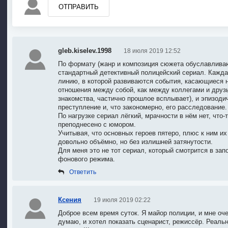
ОТПРАВИТЬ
gleb.kiselev.1998
18 июля 2019 12:52
По формату (жанр и композиция сюжета обуславливают
стандартный детективный полицейский сериал. Кажда
линию, в которой развиваются события, касающиеся 
отношения между собой, как между коллегами и друзь
знакомства, частично прошлое всплывает), и эпизодич
преступление и, что закономерно, его расследование.
По нагрузке сериал лёгкий, мрачности в нём нет, что-
преподнесено с юмором.
Учитывая, что основных героев пятеро, плюс к ним и
довольно объёмно, но без излишней затянутости.
Для меня это не тот сериал, который смотрится в зап
фонового режима.
Ответить
Ксения
19 июля 2019 02:22
Доброе всем время суток. Я майор полиции, и мне оче
думаю, и хотел показать сценарист, режиссёр. Реаль