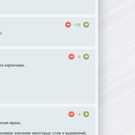
+16
!
-4
а кирпичами...
-4
рочая мразь.
понимая значение некоторых слов и выражений,