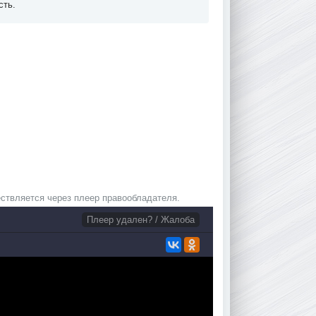
сть.
ствляется через плеер правообладателя.
Плеер удален? / Жалоба