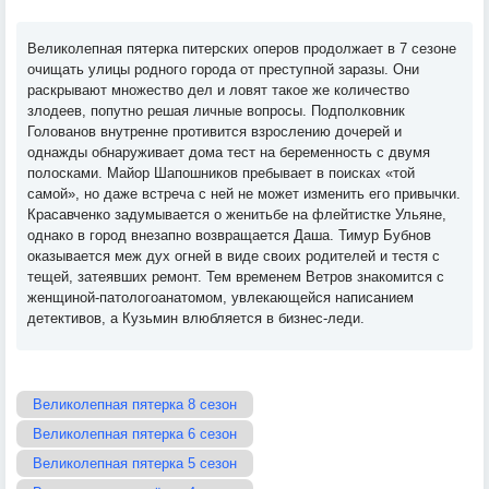
Великолепная пятерка питерских оперов продолжает в 7 сезоне
очищать улицы родного города от преступной заразы. Они
раскрывают множество дел и ловят такое же количество
злодеев, попутно решая личные вопросы. Подполковник
Голованов внутренне противится взрослению дочерей и
однажды обнаруживает дома тест на беременность с двумя
полосками. Майор Шапошников пребывает в поисках «той
самой», но даже встреча с ней не может изменить его привычки.
Красавченко задумывается о женитьбе на флейтистке Ульяне,
однако в город внезапно возвращается Даша. Тимур Бубнов
оказывается меж дух огней в виде своих родителей и тестя с
тещей, затеявших ремонт. Тем временем Ветров знакомится с
женщиной-патологоанатомом, увлекающейся написанием
детективов, а Кузьмин влюбляется в бизнес-леди.
Великолепная пятерка 8 сезон
Великолепная пятерка 6 сезон
Великолепная пятерка 5 сезон