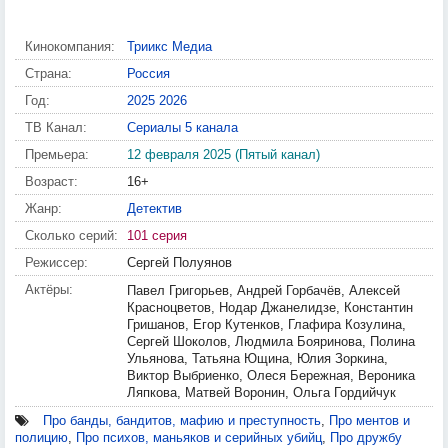
Кинокомпания:
Триикс Медиа
Страна:
Россия
Год:
2025
2026
ТВ Канал:
Сериалы 5 канала
Премьера:
12 февраля 2025 (Пятый канал)
Возраст:
16+
Жанр:
Детектив
Сколько серий:
101 серия
Режиссер:
Сергей Полуянов
Актёры:
Павел Григорьев, Андрей Горбачёв, Алексей
Красноцветов, Нодар Джанелидзе, Константин
Гришанов, Егор Кутенков, Глафира Козулина,
Сергей Шоколов, Людмила Бояринова, Полина
Ульянова, Татьяна Ющина, Юлия Зоркина,
Виктор Выбриенко, Олеся Бережная, Вероника
Ляпкова, Матвей Воронин, Ольга Гордийчук
Про банды, бандитов, мафию и преступность
,
Про ментов и
полицию
,
Про психов, маньяков и серийных убийц
,
Про дружбу