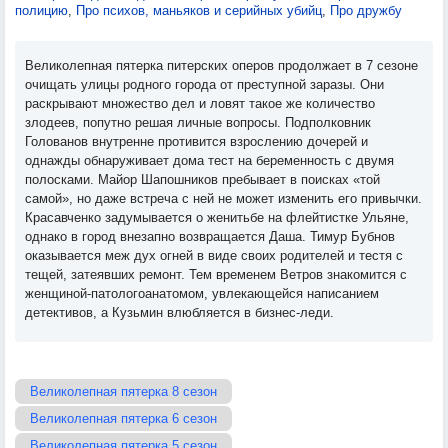
полицию
,
Про психов, маньяков и серийных убийц
,
Про дружбу
Великолепная пятерка питерских оперов продолжает в 7 сезоне
очищать улицы родного города от преступной заразы. Они
раскрывают множество дел и ловят такое же количество
злодеев, попутно решая личные вопросы. Подполковник
Голованов внутренне противится взрослению дочерей и
однажды обнаруживает дома тест на беременность с двумя
полосками. Майор Шапошников пребывает в поисках «той
самой», но даже встреча с ней не может изменить его привычки.
Красавченко задумывается о женитьбе на флейтистке Ульяне,
однако в город внезапно возвращается Даша. Тимур Бубнов
оказывается меж дух огней в виде своих родителей и тестя с
тещей, затеявших ремонт. Тем временем Ветров знакомится с
женщиной-патологоанатомом, увлекающейся написанием
детективов, а Кузьмин влюбляется в бизнес-леди.
Великолепная пятерка 8 сезон
Великолепная пятерка 6 сезон
Великолепная пятерка 5 сезон