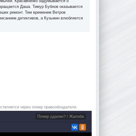
ривычки. Красавченко задумывается о
звращается Даша. Тимур Бубнов оказывается
явших ремонт. Тем временем Ветров
исанием детективов, а Кузьмин влюбляется
ствляется через плеер правообладателя.
Плеер удален? / Жалоба