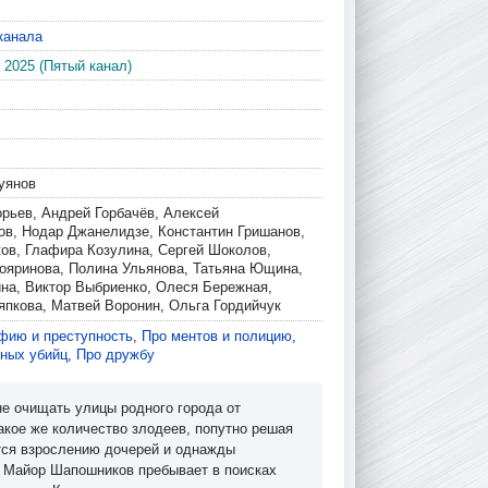
канала
 2025 (Пятый канал)
уянов
орьев, Андрей Горбачёв, Алексей
ов, Нодар Джанелидзе, Константин Гришанов,
ков, Глафира Козулина, Сергей Шоколов,
яринова, Полина Ульянова, Татьяна Ющина,
на, Виктор Выбриенко, Олеся Бережная,
япкова, Матвей Воронин, Ольга Гордийчук
фию и преступность
,
Про ментов и полицию
,
йных убийц
,
Про дружбу
не очищать улицы родного города от
акое же количество злодеев, попутно решая
тся взрослению дочерей и однажды
. Майор Шапошников пребывает в поисках