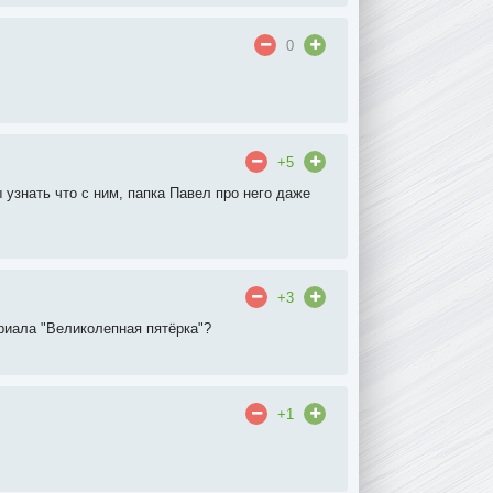
0
+5
 узнать что с ним, папка Павел про него даже
+3
риала "Великолепная пятёрка"?
+1