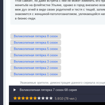
«той самой», но даже встреча с ней не может изменить его п
женитьбе на флейтистке Ульяне, однако в город внезапно во
меж дух огней в виде своих родителей и тестя с тещей, зате
знакомится с женщиной-патологоанатомом, увлекающейся нап
в бизнес-леди.
Великолепная пятерка 8 сезон
Великолепная пятерка 6 сезон
Великолепная пятерка 5 сезон
Великолепная пятёрка 4 сезон
Великолепная пятёрка 3 сезон
Великолепная пятёрка 2 сезон
Великолепная пятёрка 1 сезон
Уважаемые зрители, демонстрация данного сериала осуще
Великолепная пятерка 7 сезон 68 серия
5.8
/
10
(
78
чел.)