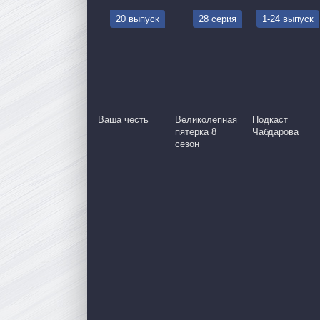
20 выпуск
28 серия
1-24 выпуск
Ваша честь
Великолепная
Подкаст
пятерка 8
Чабдарова
сезон
серия
65 серия
66 серия
67 серия