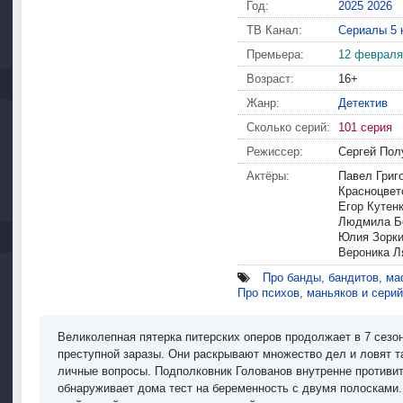
Год:
2025
2026
ТВ Канал:
Сериалы 5 
Премьера:
12 февраля
Возраст:
16+
Жанр:
Детектив
Сколько серий:
101 серия
Режиссер:
Сергей Пол
Актёры:
Павел Григ
Красноцвет
Егор Кутен
Людмила Бо
Юлия Зорки
Вероника Л
Про банды, бандитов, ма
Про психов, маньяков и сери
Великолепная пятерка питерских оперов продолжает в 7 сезо
преступной заразы. Они раскрывают множество дел и ловят т
личные вопросы. Подполковник Голованов внутренне противи
обнаруживает дома тест на беременность с двумя полосками