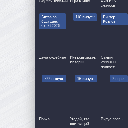
Абумистический
Игра в кино
Вам и не
снилось
Битва за
110 выпуск
Виктор
будущее:
Козлов
07.08.2026
Дела судебные
Импровизация:
Самый
Истории
хороший
подкаст
722 выпуск
16 выпуск
2 серия
Порча
Угадай, кто
Вирус попсы
настоящий