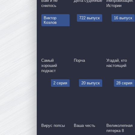
Вам и не
Дела судебные
Импровизация:
снилось
Истории
Виктор
722 выпуск
16 выпуск
Козлов
Самый
Порча
Угадай, кто
хороший
настоящий
подкаст
2 серия
20 выпуск
28 серия
Вирус попсы
Ваша честь
Великолепная
пятерка 8