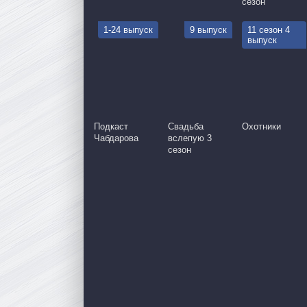
сезон
1-24 выпуск
9 выпуск
11 сезон 4
выпуск
Подкаст
Свадьба
Охотники
Чабдарова
вслепую 3
сезон
серия
46 серия
47 серия
48 серия