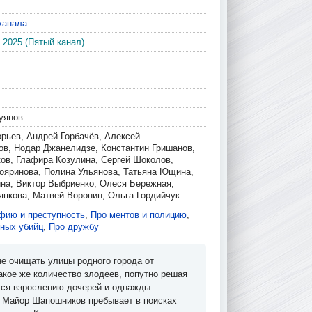
канала
 2025 (Пятый канал)
уянов
орьев, Андрей Горбачёв, Алексей
ов, Нодар Джанелидзе, Константин Гришанов,
ков, Глафира Козулина, Сергей Шоколов,
яринова, Полина Ульянова, Татьяна Ющина,
на, Виктор Выбриенко, Олеся Бережная,
япкова, Матвей Воронин, Ольга Гордийчук
фию и преступность
,
Про ментов и полицию
,
йных убийц
,
Про дружбу
не очищать улицы родного города от
акое же количество злодеев, попутно решая
тся взрослению дочерей и однажды
. Майор Шапошников пребывает в поисках