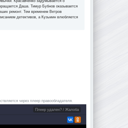
ривычки. Красавченко задумывается о
звращается Даша. Тимур Бубнов оказывается
явших ремонт. Тем временем Ветров
исанием детективов, а Кузьмин влюбляется
ствляется через плеер правообладателя.
Плеер удален? / Жалоба