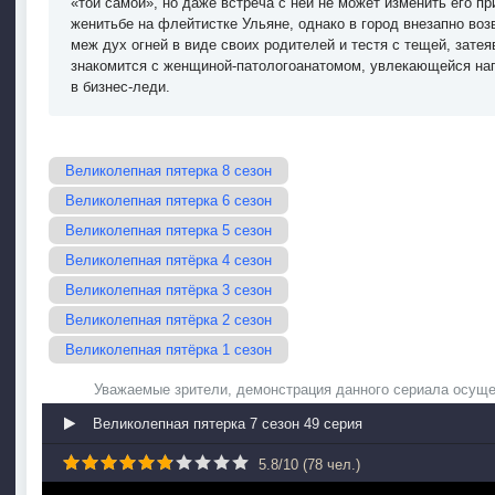
«той самой», но даже встреча с ней не может изменить его п
женитьбе на флейтистке Ульяне, однако в город внезапно во
меж дух огней в виде своих родителей и тестя с тещей, зате
знакомится с женщиной-патологоанатомом, увлекающейся нап
в бизнес-леди.
Великолепная пятерка 8 сезон
Великолепная пятерка 6 сезон
Великолепная пятерка 5 сезон
Великолепная пятёрка 4 сезон
Великолепная пятёрка 3 сезон
Великолепная пятёрка 2 сезон
Великолепная пятёрка 1 сезон
Уважаемые зрители, демонстрация данного сериала осуще
Великолепная пятерка 7 сезон 49 серия
5.8
/
10
(
78
чел.)