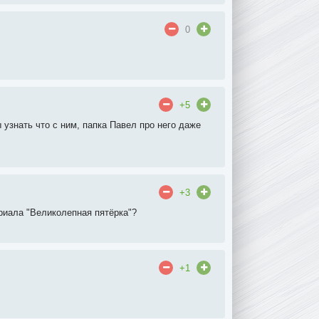
0
+5
 узнать что с ним, папка Павел про него даже
+3
риала "Великолепная пятёрка"?
+1