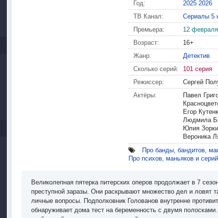
Год:
2025
2026
ТВ Канал:
Сериалы 5 
Премьера:
12 февраля
Возраст:
16+
Жанр:
Детектив
Сколько серий:
101 серия
Режиссер:
Сергей Пол
Актёры:
Павел Григ
Красноцвет
Егор Кутен
Людмила Бо
Юлия Зорки
Вероника Л
Про банды, бандитов, ма
Про психов, маньяков и сери
Великолепная пятерка питерских оперов продолжает в 7 сезо
преступной заразы. Они раскрывают множество дел и ловят т
личные вопросы. Подполковник Голованов внутренне противи
обнаруживает дома тест на беременность с двумя полосками