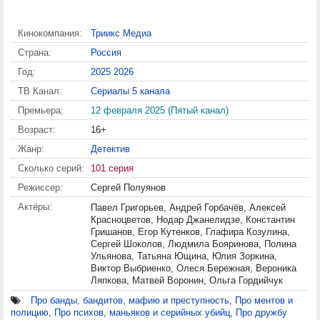
Кинокомпания:
Триикс Медиа
Страна:
Россия
Год:
2025
2026
ТВ Канал:
Сериалы 5 канала
Премьера:
12 февраля 2025 (Пятый канал)
Возраст:
16+
Жанр:
Детектив
Сколько серий:
101 серия
Режиссер:
Сергей Полуянов
Актёры:
Павел Григорьев, Андрей Горбачёв, Алексей
Красноцветов, Нодар Джанелидзе, Константин
Гришанов, Егор Кутенков, Глафира Козулина,
Сергей Шоколов, Людмила Бояринова, Полина
Ульянова, Татьяна Ющина, Юлия Зоркина,
Виктор Выбриенко, Олеся Бережная, Вероника
Ляпкова, Матвей Воронин, Ольга Гордийчук
Про банды, бандитов, мафию и преступность
,
Про ментов и
полицию
,
Про психов, маньяков и серийных убийц
,
Про дружбу