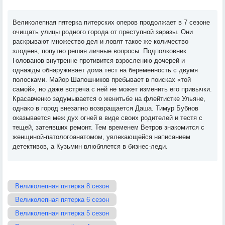
Великолепная пятерка питерских оперов продолжает в 7 сезоне
очищать улицы родного города от преступной заразы. Они
раскрывают множество дел и ловят такое же количество
злодеев, попутно решая личные вопросы. Подполковник
Голованов внутренне противится взрослению дочерей и
однажды обнаруживает дома тест на беременность с двумя
полосками. Майор Шапошников пребывает в поисках «той
самой», но даже встреча с ней не может изменить его привычки.
Красавченко задумывается о женитьбе на флейтистке Ульяне,
однако в город внезапно возвращается Даша. Тимур Бубнов
оказывается меж дух огней в виде своих родителей и тестя с
тещей, затеявших ремонт. Тем временем Ветров знакомится с
женщиной-патологоанатомом, увлекающейся написанием
детективов, а Кузьмин влюбляется в бизнес-леди.
Великолепная пятерка 8 сезон
Великолепная пятерка 6 сезон
Великолепная пятерка 5 сезон