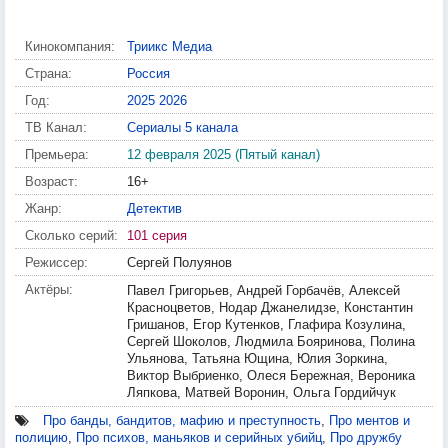
Кинокомпания:
Триикс Медиа
Страна:
Россия
Год:
2025
2026
ТВ Канал:
Сериалы 5 канала
Премьера:
12 февраля 2025 (Пятый канал)
Возраст:
16+
Жанр:
Детектив
Сколько серий:
101 серия
Режиссер:
Сергей Полуянов
Актёры:
Павел Григорьев, Андрей Горбачёв, Алексей
Красноцветов, Нодар Джанелидзе, Константин
Гришанов, Егор Кутенков, Глафира Козулина,
Сергей Шоколов, Людмила Бояринова, Полина
Ульянова, Татьяна Ющина, Юлия Зоркина,
Виктор Выбриенко, Олеся Бережная, Вероника
Ляпкова, Матвей Воронин, Ольга Гордийчук
Про банды, бандитов, мафию и преступность
,
Про ментов и
полицию
,
Про психов, маньяков и серийных убийц
,
Про дружбу