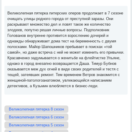
Великолепная пятерка питерских оперов продолжает в 7 сезоне
очищать улицы родного города от преступной заразы. Они
раскрывают множество дел и ловят такое же количество
злодеев, попутно решая личные вопросы. Подполковник
Голованов внутренне противится взрослению дочерей и
однажды обнаруживает дома тест на беременность с двумя
полосками. Майор Шапошников пребывает в поисках «той
самой», но даже встреча с ней не может изменить его привычки.
Красавченко задумывается о женитьбе на флейтистке Ульяне,
однако в город внезапно возвращается Даша. Тимур Бубнов
оказывается меж дух огней в виде своих родителей и тестя с
тещей, затеявших ремонт. Тем временем Ветров знакомится с
женщиной-патологоанатомом, увлекающейся написанием
детективов, а Кузьмин влюбляется в бизнес-леди.
Великолепная пятерка 8 сезон
Великолепная пятерка 6 сезон
Великолепная пятерка 5 сезон