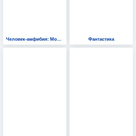
Человек-амфибия: Морской дьявол
Фантастика