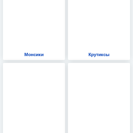
Монсики
Крутиксы