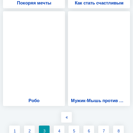
Покоряя мечты
Как стать счастливым
Робо
Мужик-Мышь против Жокера
1
2
3
4
5
6
7
8