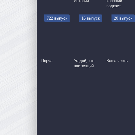
Истории
хороший
подкаст
722 выпуск
16 выпуск
20 выпуск
Порча
Угадай, кто
Ваша честь
настоящий