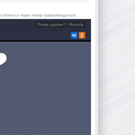
ствляется через плеер правообладателя.
Плеер удален? / Жалоба