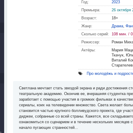
Год:
2023
Премьера:
26 октября 
Возраст:
18+
Жанр:
Драма
,
Фан
Сколько серий:
108 мин. / 0
Режиссер:
Роман Мих
Актёры:
Мария Маце
Ткачук, Юл
Виталий Ко
Старателев
Про молодёжь и подрост
Светлана мечтает стать звездой экрана и ради достижения ст
театральную академию. Окончив ее, вчерашняя студентка пре
заработает с помощью участия в громких фильмах в качестве
сериалы, коих на телевидении множество. Света желает боль
становится частью крупного болливудского проекта, где уча
диджеи, собранные со всей страны. Кажется, все складывает
ознакомиться со сценарием и в течение нескольких месяцев 
начало пугающих странностей...