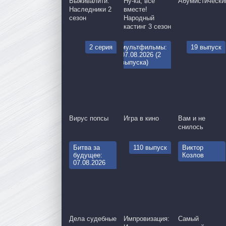
Выживалити:
Ну-ка, все
Абумистически
Наследники 2
вместе!
сезон
Народный
кастинг 3 сезон
2 серия
мультфильмы:
19 выпуск
07.08.2026 (2
выпуска)
Вирус попсы
Игра в кино
Вам и не
снилось
Битва за
110 выпуск
Виктор
будущее:
Козлов
07.08.2026
Дела судебные
Импровизация:
Самый