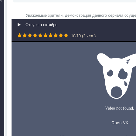
й
Уважаемые зрители, демонстрация данного сериала осуще
Отпуск в октябре
10
/
10
(
2
чел.)