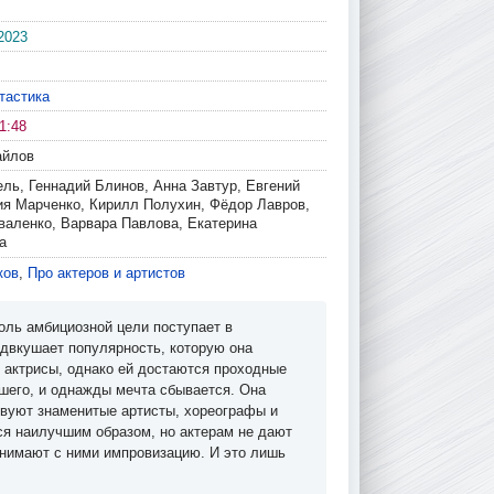
2023
тастика
1:48
айлов
ль, Геннадий Блинов, Анна Завтур, Евгений
ия Марченко, Кирилл Полухин, Фёдор Лавров,
валенко, Варвара Павлова, Екатерина
а
ков
,
Про актеров и артистов
оль амбициозной цели поступает в
двкушает популярность, которую она
 актрисы, однако ей достаются проходные
шего, и однажды мечта сбывается. Она
ствуют знаменитые артисты, хореографы и
ся наилучшим образом, но актерам не дают
снимают с ними импровизацию. И это лишь