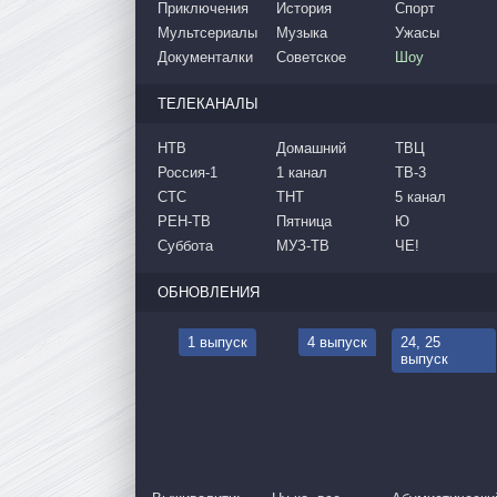
Приключения
История
Спорт
Мультсериалы
Музыка
Ужасы
Документалки
Советское
Шоу
ТЕЛЕКАНАЛЫ
НТВ
Домашний
ТВЦ
Россия-1
1 канал
ТВ-3
СТС
ТНТ
5 канал
РЕН-ТВ
Пятница
Ю
Суббота
МУЗ-ТВ
ЧЕ!
ОБНОВЛЕНИЯ
1 выпуск
4 выпуск
24, 25
выпуск