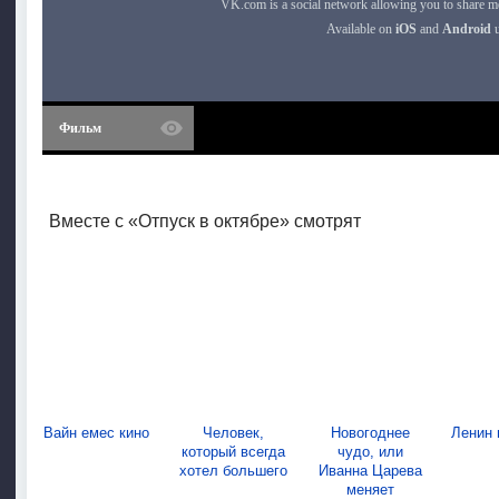
Фильм
Вместе с «Отпуск в октябре» смотрят
Вайн емес кино
Человек,
Новогоднее
Ленин 
который всегда
чудо, или
хотел большего
Иванна Царева
меняет