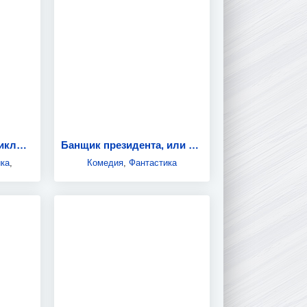
Необыкновенные приключения Карика и Вали
Банщик президента, или Пасечники Вселенной
ка
,
Комедия
,
Фантастика