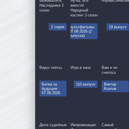
Выживалити:
Ну-ка, все
Абумистически
Наследники 2
вместе!
сезон
Народный
кастинг 3 сезон
2 серия
мультфильмы:
19 выпуск
07.08.2026 (2
выпуска)
Вирус попсы
Игра в кино
Вам и не
снилось
Битва за
110 выпуск
Виктор
будущее:
Козлов
07.08.2026
Дела судебные
Импровизация:
Самый