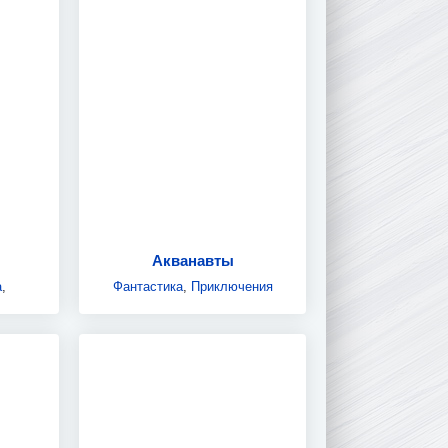
Акванавты
а
,
Фантастика
,
Приключения