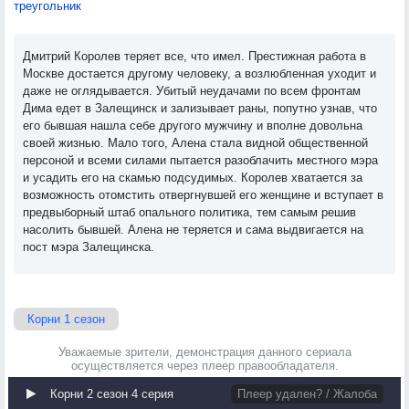
треугольник
Дмитрий Королев теряет все, что имел. Престижная работа в
Москве достается другому человеку, а возлюбленная уходит и
даже не оглядывается. Убитый неудачами по всем фронтам
Дима едет в Залещинск и зализывает раны, попутно узнав, что
его бывшая нашла себе другого мужчину и вполне довольна
своей жизнью. Мало того, Алена стала видной общественной
персоной и всеми силами пытается разоблачить местного мэра
и усадить его на скамью подсудимых. Королев хватается за
возможность отомстить отвергнувшей его женщине и вступает в
предвыборный штаб опального политика, тем самым решив
насолить бывшей. Алена не теряется и сама выдвигается на
пост мэра Залещинска.
Корни 1 сезон
Уважаемые зрители, демонстрация данного сериала
осуществляется через плеер правообладателя.
Корни 2 сезон 4 серия
Плеер удален? / Жалоба