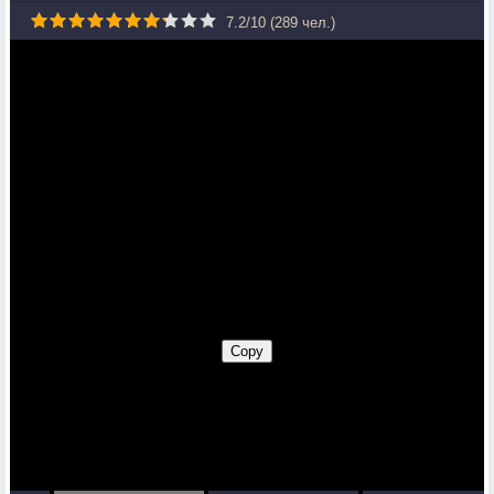
7.2
/
10
(
289
чел.)