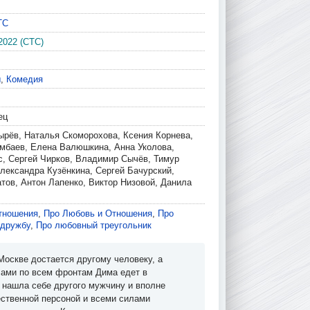
ТС
2022 (СТС)
ы
,
Комедия
ец
ырёв, Наталья Скоморохова, Ксения Корнева,
мбаев, Елена Валюшкина, Анна Уколова,
, Сергей Чирков, Владимир Сычёв, Тимур
Александра Кузёнкина, Сергей Бачурский,
атов, Антон Лапенко, Виктор Низовой, Данила
тношения
,
Про Любовь и Отношения
,
Про
 дружбу
,
Про любовный треугольник
Москве достается другому человеку, а
чами по всем фронтам Дима едет в
я нашла себе другого мужчину и вполне
ественной персоной и всеми силами