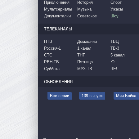
Приключения
История
Спорт
Мультсериалы
Музыка
Ужасы
Документалки
Советское
Шоу
ТЕЛЕКАНАЛЫ
НТВ
Домашний
ТВЦ
Россия-1
1 канал
ТВ-3
СТС
ТНТ
5 канал
РЕН-ТВ
Пятница
Ю
Суббота
МУЗ-ТВ
ЧЕ!
ОБНОВЛЕНИЯ
Все серии
139 выпуск
Мия Бойка