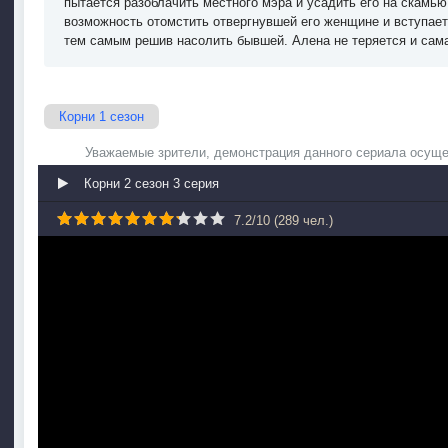
пытается разоблачить местного мэра и усадить его на скамь
возможность отомстить отвергнувшей его женщине и вступает
тем самым решив насолить бывшей. Алена не теряется и сам
Корни 1 сезон
Уважаемые зрители, демонстрация данного сериала осуще
Корни 2 сезон 3 серия
7.2
/
10
(
289
чел.)