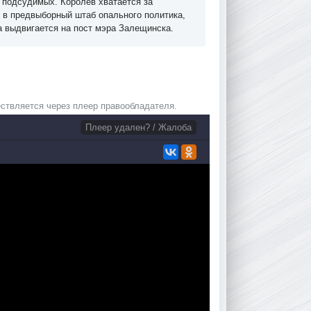
ю подсудимых. Королев хватается за
 в предвыборный штаб опального политика,
а выдвигается на пост мэра Залещинска.
ствляется через плеер правообладателя.
Плеер удален? / Жалоба