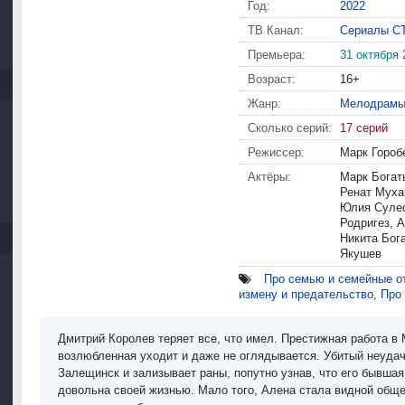
Год:
2022
ТВ Канал:
Сериалы С
Премьера:
31 октября 
Возраст:
16+
Жанр:
Мелодрам
Сколько серий:
17 серий
Режиссер:
Марк Гороб
Актёры:
Марк Богат
Ренат Муха
Юлия Сулес
Родригез, 
Никита Бог
Якушев
Про семью и семейные о
измену и предательство
,
Про
Дмитрий Королев теряет все, что имел. Престижная работа в 
возлюбленная уходит и даже не оглядывается. Убитый неуда
Залещинск и зализывает раны, попутно узнав, что его бывша
довольна своей жизнью. Мало того, Алена стала видной общ