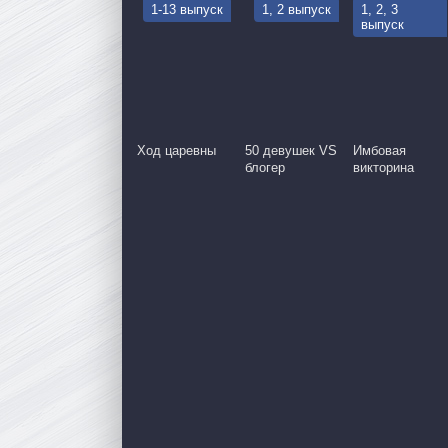
1-13 выпуск
1, 2 выпуск
1, 2, 3
выпуск
Ход царевны
50 девушек VS
Имбовая
блогер
викторина
1 серия
2 серия