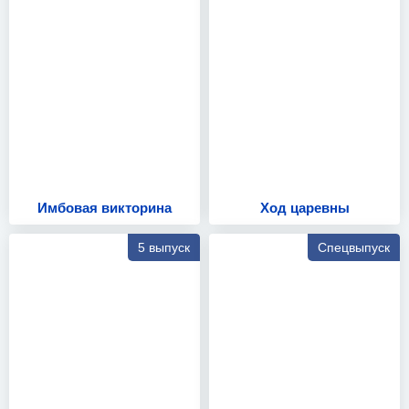
Имбовая викторина
Ход царевны
5 выпуск
Спецвыпуск