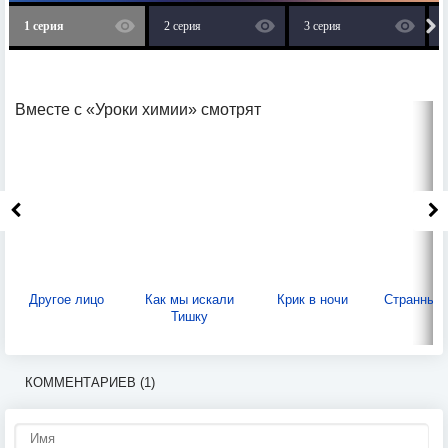
1 серия
2 серия
3 серия
Вместе с «Уроки химии» смотрят
Другое лицо
Как мы искали
Крик в ночи
Странный 
Тишку
КОММЕНТАРИЕВ (1)