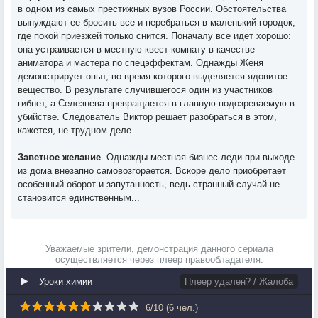
в одном из самых престижных вузов России. Обстоятельства
вынуждают ее бросить все и перебраться в маленький городок,
где покой приезжей только снится. Поначалу все идет хорошо:
она устраивается в местную квест-комнату в качестве
аниматора и мастера по спецэффектам. Однажды Женя
демонстрирует опыт, во время которого выделяется ядовитое
вещество. В результате случившегося один из участников
гибнет, а Селезнева превращается в главную подозреваемую в
убийстве. Следователь Виктор решает разобраться в этом,
кажется, не трудном деле.
Заветное желание
. Однажды местная бизнес-леди при выходе
из дома внезапно самовозгорается. Вскоре дело приобретает
особенный оборот и запутанность, ведь странный случай не
становится единственным...
Уважаемые зрители, демонстрация данного сериала
осуществляется через плеер правообладателя.
Уроки химии
Плеер удален? / Жалоба
6
/
10
(
6
чел.)