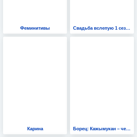
Феминитивы
Свадьба вслепую 1 сезон
Карина
Борец: Кажымукан – чемпион мира