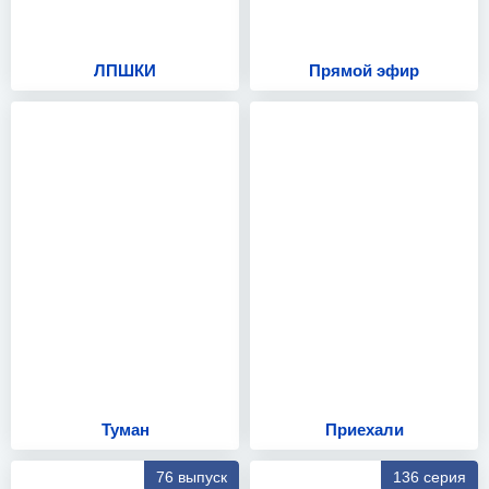
ЛПШКИ
Прямой эфир
Туман
Приехали
76 выпуск
136 серия