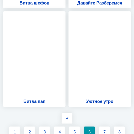
Битва шефов
Давайте Разберемся
Битва пап
Уютное утро
1
2
3
4
5
6
7
8