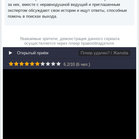
за них, вместе с неравнодушной ведущей и приглашенным
экспертом обсуждают свои истории и ищут ответы, способные
помочь в поисках выхода.
Уважаемые зрители, демонстрация данного сериала
осуществляется через плеер правообладателя.
Открытый приём
Плеер удален? / Жалоба
6.2
/
10
(
6
чел.)