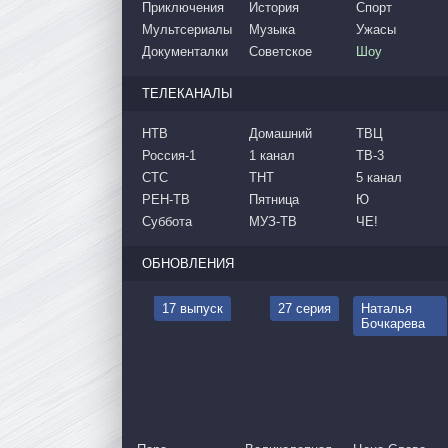
Приключения
История
Спорт
Мультсериалы
Музыка
Ужасы
Документалки
Советское
Шоу
ТЕЛЕКАНАЛЫ
НТВ
Домашний
ТВЦ
Россия-1
1 канал
ТВ-3
СТС
ТНТ
5 канал
РЕН-ТВ
Пятница
Ю
Суббота
МУЗ-ТВ
ЧЕ!
ОБНОВЛЕНИЯ
17 выпуск
27 серия
Наталья
Бочкарева