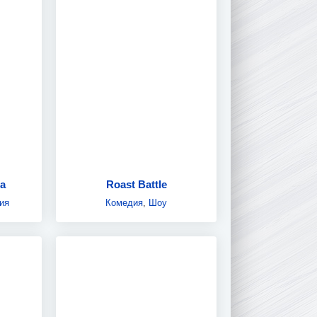
га
Roast Battle
ия
Комедия
,
Шоу