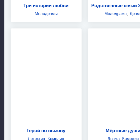
Три истории любви
Родственные связи 2
Мелодрамы
Мелодрамы
,
Драм
Герой по вызову
Мёртвые душ
Детектив
,
Комедия
Драма
,
Комедия