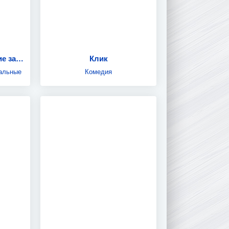
Антарктида: Хождение за три полюса
Клик
альные
Комедия