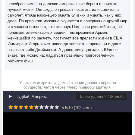
перебравшимся на далекие американские берега в поисках
лучшей жизни. Однажды он решает посетить их и садится в
самолет, чтобы наконец-то обнять близких и узнать, как у них
дела. По прибытии мужчина окунается в совершенно другой мир
и с ужасом выясняет, что его внук Пол, зная русский язык, не
понимает элементарных вещей. Тем временем Армен,
женившийся по расчету, постигает все прелести жизни в США.
Иммигрант Игорь хочет навсегда завязать с прошлым и даже
называет себя Джейсоном. А давно живущая здесь Юля не
знает, где можно насладиться правильно приготовленной
гефилте фиш.
Уважаемые зрители, демонстрация данного сериала
осуществляется через плеер правообладателя.
Гудбай, Америка
Плеер удален? / Жалоба
5.5
/
10
(
192
чел.)