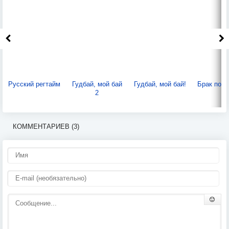
Русский регтайм
Гудбай, мой бай
Гудбай, мой бай!
Брак по р
2
КОММЕНТАРИЕВ (3)