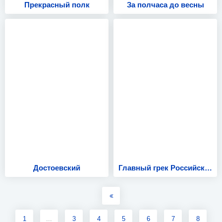
Прекрасный полк
За полчаса до весны
Достоевский
Главный грек Российской империи
1
...
3
4
5
6
7
8