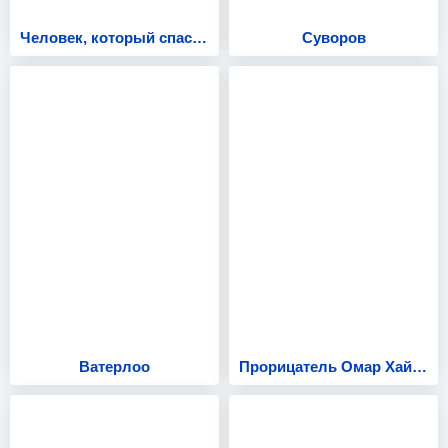
Человек, который спас мир
Суворов
Ватерлоо
Прорицатель Омар Хайям: Хроника легенды