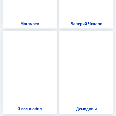
Магомаев
Валерий Чкалов
Я вас любил
Демидовы