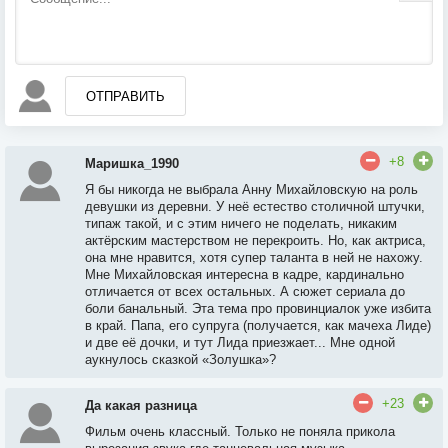
ОТПРАВИТЬ
+8
Маришка_1990
Я бы никогда не выбрала Анну Михайловскую на роль
девушки из деревни. У неё естество столичной штучки,
типаж такой, и с этим ничего не поделать, никаким
актёрским мастерством не перекроить. Но, как актриса,
она мне нравится, хотя супер таланта в ней не нахожу.
Мне Михайловская интересна в кадре, кардинально
отличается от всех остальных. А сюжет сериала до
боли банальный. Эта тема про провинциалок уже избита
в край. Папа, его супруга (получается, как мачеха Лиде)
и две её дочки, и тут Лида приезжает... Мне одной
аукнулось сказкой «Золушка»?
+23
Да какая разница
Фильм очень классный. Только не поняла прикола