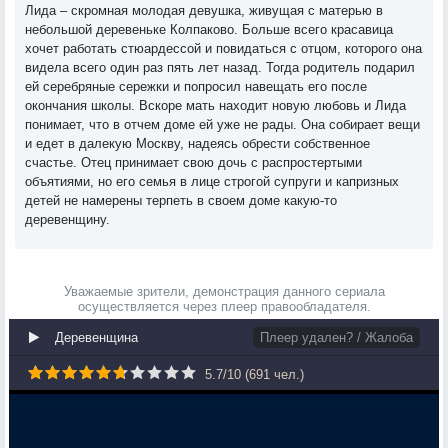
Лида – скромная молодая девушка, живущая с матерью в
небольшой деревеньке Колпаково. Больше всего красавица
хочет работать стюардессой и повидаться с отцом, которого она
видела всего один раз пять лет назад. Тогда родитель подарил
ей серебряные сережки и попросил навещать его после
окончания школы. Вскоре мать находит новую любовь и Лида
понимает, что в отчем доме ей уже не рады. Она собирает вещи
и едет в далекую Москву, надеясь обрести собственное
счастье. Отец принимает свою дочь с распростертыми
объятиями, но его семья в лице строгой супруги и капризных
детей не намерены терпеть в своем доме какую-то
деревенщину.
Уважаемые зрители, демонстрация данного сериала
осуществляется через плеер правообладателя.
Деревенщина
Плеер удален? / Жалоба
5.7
/
10
(
691
чел.)