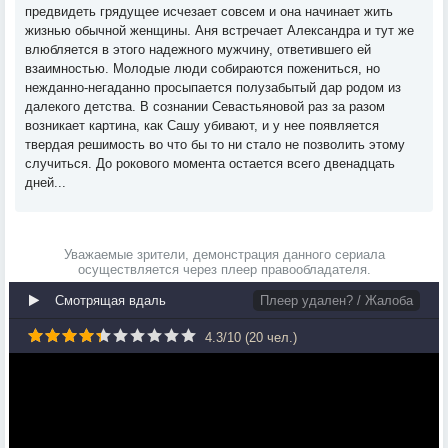
предвидеть грядущее исчезает совсем и она начинает жить
жизнью обычной женщины. Аня встречает Александра и тут же
влюбляется в этого надежного мужчину, ответившего ей
взаимностью. Молодые люди собираются пожениться, но
нежданно-негаданно просыпается полузабытый дар родом из
далекого детства. В сознании Севастьяновой раз за разом
возникает картина, как Сашу убивают, и у нее появляется
твердая решимость во что бы то ни стало не позволить этому
случиться. До рокового момента остается всего двенадцать
дней...
Уважаемые зрители, демонстрация данного сериала
осуществляется через плеер правообладателя.
Смотрящая вдаль
Плеер удален? / Жалоба
4.3
/
10
(
20
чел.)