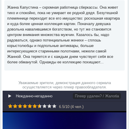
Жанна Капустина – скромная работница сберкассы. Она живет
тихо и спокойно, пока не умирает ее родной дядя. Безутешной
племяннице переходит все его имущество: роскошная квартира
и куда более ценная коллекция картин. Поначалу девушка
довольна навалившимся богатством, но тут же становится
центром внимания множества мужчин. Казалось бы, надо
радоваться, однако потенциальные женихи – сплошь
корыстолюбцы и подпольные антиквары, больше
интересующиеся старинными полотнами, нежели самой
Жанной. Она теряется и с каждым днем чувствует себя все
более обманутой. Однажды ее коллекцию похищают...
Уважаемые зрители, демонстрация данного сериала
осуществляется через плеер правообладателя.
Нежданно-негаданно
Плеер удален? / Жалоба
6.5
/
10
(
4
чел.)