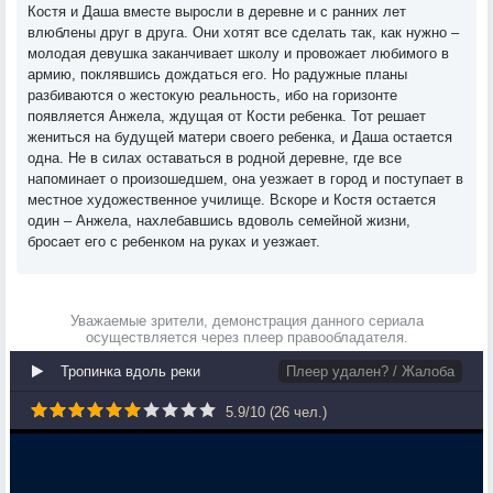
Костя и Даша вместе выросли в деревне и с ранних лет
влюблены друг в друга. Они хотят все сделать так, как нужно –
молодая девушка заканчивает школу и провожает любимого в
армию, поклявшись дождаться его. Но радужные планы
разбиваются о жестокую реальность, ибо на горизонте
появляется Анжела, ждущая от Кости ребенка. Тот решает
жениться на будущей матери своего ребенка, и Даша остается
одна. Не в силах оставаться в родной деревне, где все
напоминает о произошедшем, она уезжает в город и поступает в
местное художественное училище. Вскоре и Костя остается
один – Анжела, нахлебавшись вдоволь семейной жизни,
бросает его с ребенком на руках и уезжает.
Уважаемые зрители, демонстрация данного сериала
осуществляется через плеер правообладателя.
Тропинка вдоль реки
Плеер удален? / Жалоба
5.9
/
10
(
26
чел.)