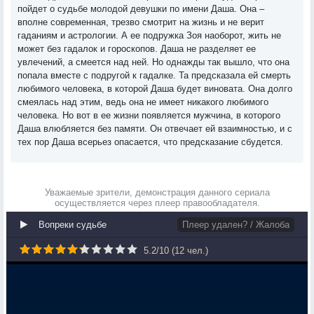
пойдет о судьбе молодой девушки по имени Даша. Она –
вполне современная, трезво смотрит на жизнь и не верит
гаданиям и астрологии. А ее подружка Зоя наоборот, жить не
может без гадалок и гороскопов. Даша не разделяет ее
увлечений, а смеется над ней. Но однажды так вышло, что она
попала вместе с подругой к гадалке. Та предсказала ей смерть
любимого человека, в которой Даша будет виновата. Она долго
смеялась над этим, ведь она не имеет никакого любимого
человека. Но вот в ее жизни появляется мужчина, в которого
Даша влюбляется без памяти. Он отвечает ей взаимностью, и с
тех пор Даша всерьез опасается, что предсказание сбудется.
Уважаемые зрители, демонстрация данного сериала
осуществляется через плеер правообладателя.
Вопреки судьбе
Плеер удален? / Жалоба
5.2
/
10
(
12
чел.)