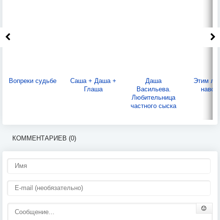
Вопреки судьбе
Саша + Даша +
Даша
Этим ле
Глаша
Васильева.
навсе
Любительница
частного сыска
КОММЕНТАРИЕВ (0)