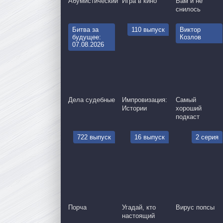
Абумистический
Игра в кино
Вам и не
снилось
Битва за
110 выпуск
Виктор
будущее:
Козлов
07.08.2026
Дела судебные
Импровизация:
Самый
Истории
хороший
подкаст
722 выпуск
16 выпуск
2 серия
Порча
Угадай, кто
Вирус попсы
настоящий