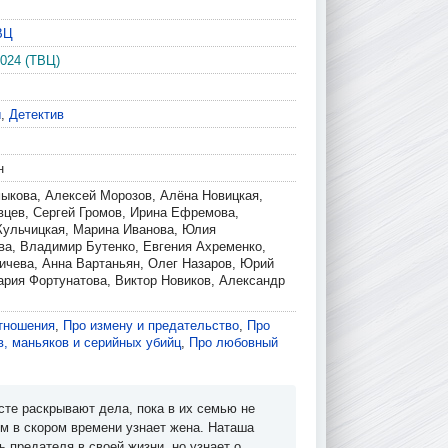
ВЦ
2024 (ТВЦ)
ы
,
Детектив
н
ыкова, Алексей Морозов, Алёна Новицкая,
вцев, Сергей Громов, Ирина Ефремова,
Кульчицкая, Марина Иванова, Юлия
ва, Владимир Бутенко, Евгения Ахременко,
ичева, Анна Вартаньян, Олег Назаров, Юрий
ария Фортунатова, Виктор Новиков, Александр
тношения
,
Про измену и предательство
,
Про
в, маньяков и серийных убийц
,
Про любовный
сте раскрывают дела, пока в их семью не
ем в скором времени узнает жена. Наташа
 предателя в своей жизни, но узнает о