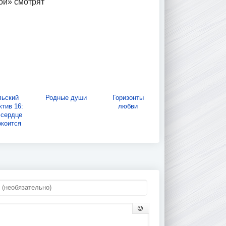
кой» смотрят
льский
Родные души
Горизонты
ктив 16:
любви
 сердце
окоится