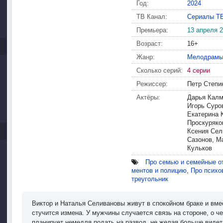
Год:
2024
ТВ Канал:
Сериалы Т
Премьера:
13 апреля 
Возраст:
16+
Жанр:
Мелодрам
Сколько серий:
4 серии
Режиссер:
Петр Степи
Актёры:
Дарья Калм
Игорь Суро
Екатерина 
Проскуряко
Ксения Сел
Сазонов, М
Кульков
Про семью и семейные о
ментов и полицию
,
Про психо
треугольник
Виктор и Наталья Селивановы живут в спокойном браке и вме
стучится измена. У мужчины случается связь на стороне, о ч
планирует немедля подать на развод, не желая больше видеть