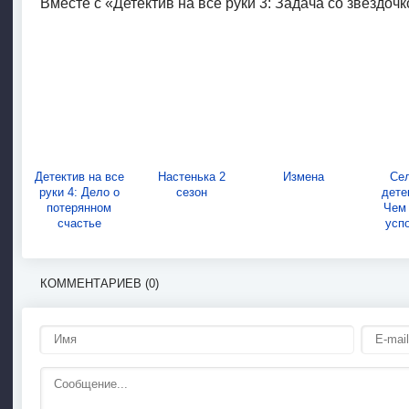
Вместе с «Детектив на все руки 3: Задача со звездоч
Детектив на все
Настенька 2
Измена
Се
руки 4: Дело о
сезон
дете
потерянном
Чем
счастье
усп
КОММЕНТАРИЕВ (0)