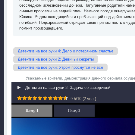
бесследном исчезновении дочери. Напуганные родители наме
личные проблемы на задний план. Немного погодя обнаружив
Южина. Рядом находящийся и пребывающий под действием ги
погибший. Подозреваемый отрицает свою причастность к чудо
помнит произошедшего.
Детектив на все руки 4: Дело о потерянном счастье
Детектив на все руки 2: Девичьи секреты
Детектив на все руки: Утром проснутся не все
Уважаемые зрители, демонстрация данного сериала осуще
Детектив на все руки 3: Задача со звездочкой
9.5
/
10
(
2
чел.)
Плеер 1
Плеер 2