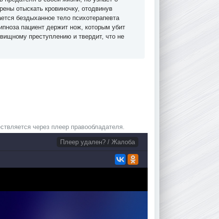
рены отыскать кровиночку, отодвинув
ается бездыханное тело психотерапевта
пноза пациент держит нож, которым убит
вищному преступлению и твердит, что не
ствляется через плеер правообладателя.
Плеер удален? / Жалоба