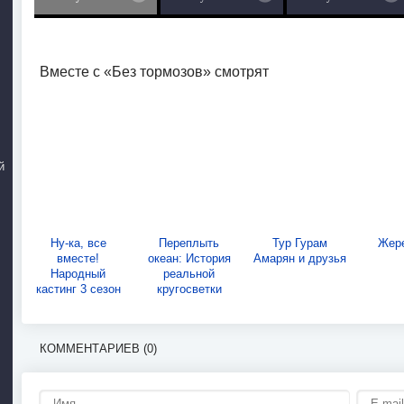
Вместе с «Без тормозов» смотрят
й
Ну-ка, все
Переплыть
Тур Гурам
Жер
вместе!
океан: История
Амарян и друзья
Народный
реальной
кастинг 3 сезон
кругосветки
КОММЕНТАРИЕВ (0)