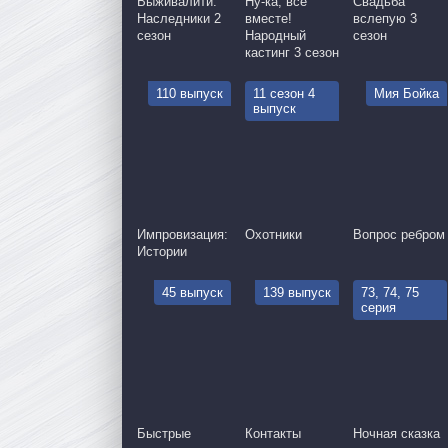
Выживалити:
Ну-ка, все
Свадьба
Наследники 2
вместе!
вслепую 3
сезон
Народный
сезон
кастинг 3 сезон
110 выпуск
11 сезон 4
Мия Бойка
выпуск
Импровизация:
Охотники
Вопрос ребром
Истории
45 выпуск
139 выпуск
73, 74, 75
серия
Быстрые
Контакты
Ночная сказка