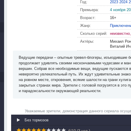
Год:
2023
2024
2
Премьера:
4 ноября 2
Возраст:
16+
Жанр:
Приключен
Сколько серий:
неизвестно
Актёры:
Михаил Рон
Виталий Ич
Ведущие передачи – опытные тревел-блогеры, изъездившие бо
продолжает удивлять своими нескончаемыми чудесами и ман
вершин. Собрав все необходимые вещи, ведущие пускаются в
невероятно увлекательный путь. Их ждут удивительные знако
на ровном месте, откровения, всякие шалости на грани хулиг
закрытых странах мира. Зрители с головой погрузятся в это 
и парадоксальности окружающей реальности.
Уважаемые зрители, демонстрация данного сериала осуще
Без тормозов
6
/
10
(
3
чел.)