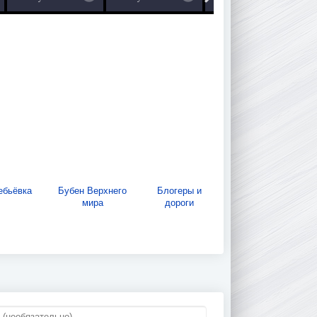
ебьёвка
Бубен Верхнего
Блогеры и
мира
дороги