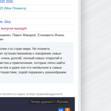
025
2026
023 (Моя Планета)
ия
,
Шоу
, выпуски выходят
каинен, Павел Макаров, Елизавета Ичина,
ин
лее ста стран мира. Но планета
ит путешественников к покорению новых
 очень долгий, полный новых открытий и
мства и приключения, которые легко найти
анства и даже кое-что необычное в самых
путешествие, порой поражаясь разнообразию
ствляется через плеер правообладателя.
Плеер удален? / Жалоба