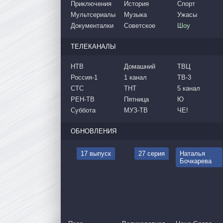
Приключения
История
Спорт
Мультсериалы
Музыка
Ужасы
Документалки
Советское
Шоу
ТЕЛЕКАНАЛЫ
НТВ
Домашний
ТВЦ
Россия-1
1 канал
ТВ-3
СТС
ТНТ
5 канал
РЕН-ТВ
Пятница
Ю
Суббота
МУЗ-ТВ
ЧЕ!
ОБНОВЛЕНИЯ
17 выпуск
27 серия
Наталья
Бочкарева