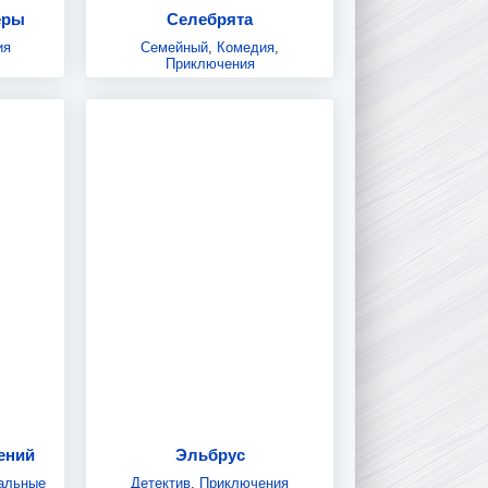
еры
Селебрята
ия
Семейный
,
Комедия
,
Приключения
ений
Эльбрус
альные
Детектив
,
Приключения