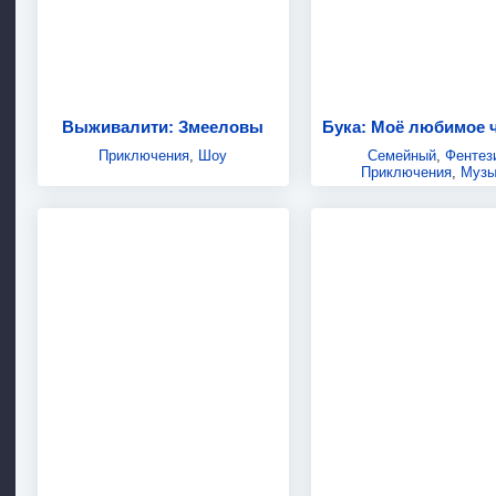
Выживалити: Змееловы
Приключения
,
Шоу
Семейный
,
Фентез
Приключения
,
Музы