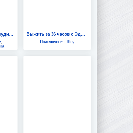
Бука: Моё любимое чудище
Выжить за 36 часов с Эдом Халиловым
и
,
Приключения
,
Шоу
ка