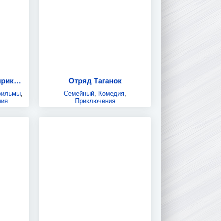
Чук и Гек: Большое приключение
Отряд Таганок
фильмы
,
Семейный
,
Комедия
,
ния
Приключения