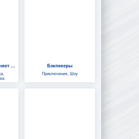
Иван Васильевич меняет всё
Бэкпекеры
ка
,
Приключения
,
Шоу
ка