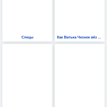
Спецы
Как Витька Чеснок вёз Лёху Штыря в дом инвалидов