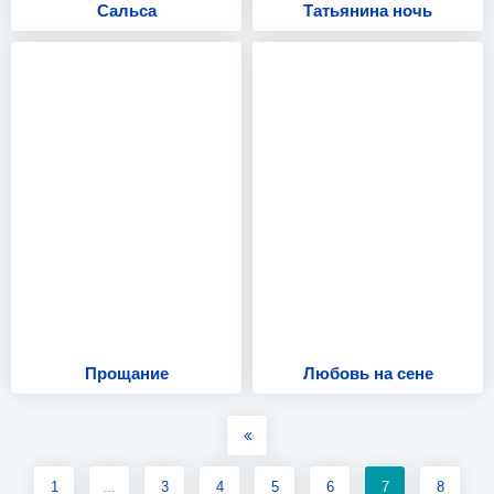
Сальса
Татьянина ночь
Прощание
Любовь на сене
1
...
3
4
5
6
7
8