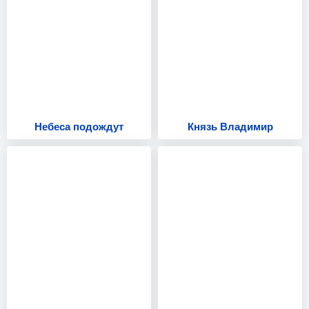
Небеса подождут
Князь Владимир