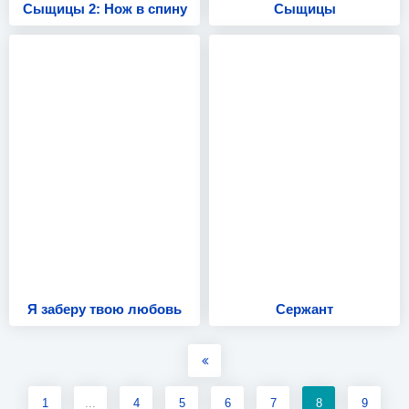
Сыщицы 2: Нож в спину
Сыщицы
Я заберу твою любовь
Сержант
1
...
4
5
6
7
8
9