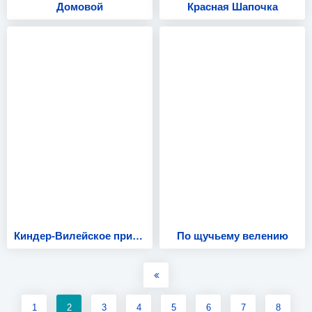
Домовой
Красная Шапочка
Киндер-Вилейское привидение
По щучьему велению
1
2
3
4
5
6
7
8