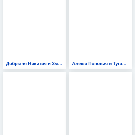
Добрыня Никитич и Змей Горыныч
Алеша Попович и Тугарин Змей