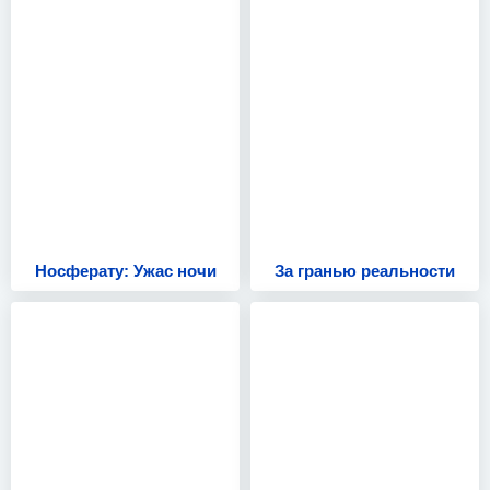
Носферату: Ужас ночи
За гранью реальности