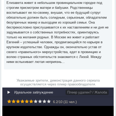
Елизавета живет в небольшом провинциальном городке под
строгим присмотром матери и бабушки. Родственницы
воспитывают ее по-своему, внушая, что ее будущий супруг
обязательно должен быть солидным, серьезным, обладателем
безупречных манер и выходцем из хорошей семьи. Она
беспрекословно прислушивается к их наставлениям и ни дня не
задумывается о собственных потребностях, ориентируясь
только на желания родных. В Москве же живет и работает
Евгений – успешный человек, продвигающийся по карьере в
крупном издательстве. Однажды он, окончательно устав от
своего «правильного» мироустройства, едет в провинцию и
волею странных обстоятельств знакомится с Лизой. Между
ними вспыхивает лютая неприязнь...
Уважаемые зрители, демонстрация данного сериала
осуществляется через плеер правообладателя.
Идеальное заблуждение
Плеер удален? / Жалоба
6.2
/
10
(
11
чел.)