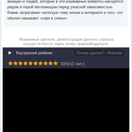
женщин и людей, которые в эти кошмарные моменты находятся
рядом и порой беспомощны перед ужасной зависимостью.
Комик затрагивает нелегкую тему жизни в интернате и того, что
обычно называют «горе в семье».
Уважаемые зрители, демонстрация данного сериала
осуществляется через плеер правообладателя.
Внутренний ребёнок
Плеер удален? / Жалоба
10
/
10
(
1
чел.)