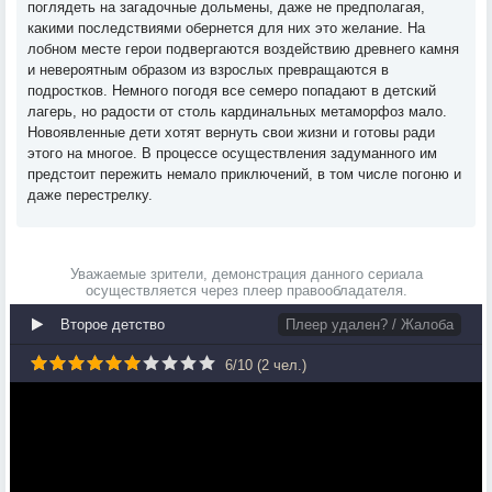
поглядеть на загадочные дольмены, даже не предполагая,
какими последствиями обернется для них это желание. На
лобном месте герои подвергаются воздействию древнего камня
и невероятным образом из взрослых превращаются в
подростков. Немного погодя все семеро попадают в детский
лагерь, но радости от столь кардинальных метаморфоз мало.
Новоявленные дети хотят вернуть свои жизни и готовы ради
этого на многое. В процессе осуществления задуманного им
предстоит пережить немало приключений, в том числе погоню и
даже перестрелку.
Уважаемые зрители, демонстрация данного сериала
осуществляется через плеер правообладателя.
Второе детство
Плеер удален? / Жалоба
6
/
10
(
2
чел.)