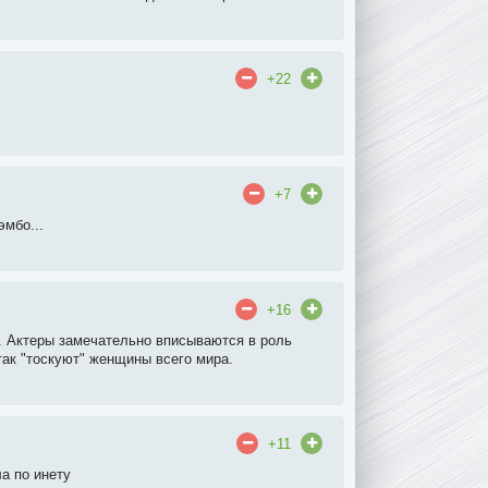
+22
+7
эмбо...
+16
. Актеры замечательно вписываются в роль
так "тоскуют" женщины всего мира.
+11
а по инету