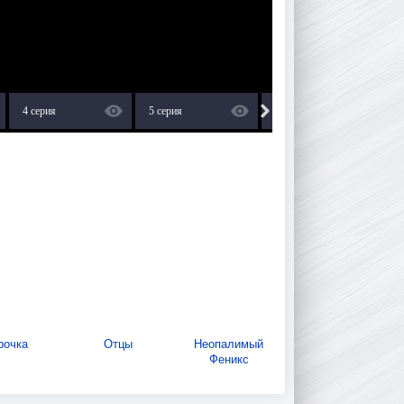
4 серия
5 серия
6 серия
очка
Отцы
Неопалимый
Феникс