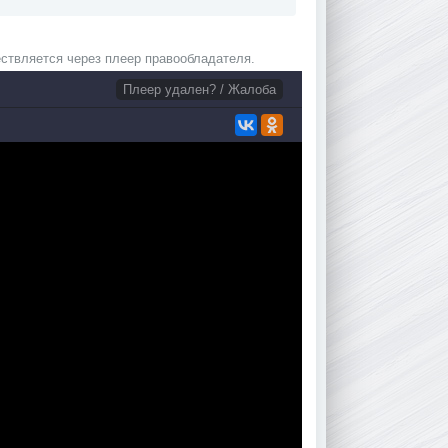
ствляется через плеер правообладателя.
Плеер удален? / Жалоба