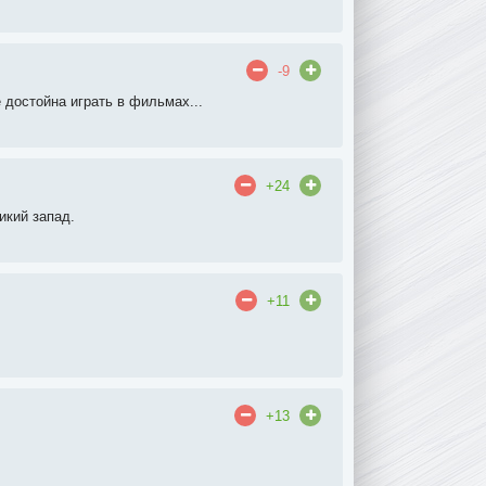
-9
е достойна играть в фильмах...
+24
икий запад.
+11
+13