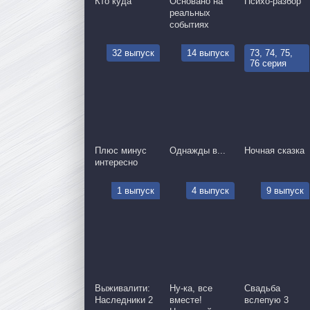
Кто куда
Основано на
Психо-разбор
реальных
событиях
32 выпуск
14 выпуск
73, 74, 75,
76 серия
Плюс минус
Однажды в...
Ночная сказка
интересно
1 выпуск
4 выпуск
9 выпуск
Выживалити:
Ну-ка, все
Свадьба
Наследники 2
вместе!
вслепую 3