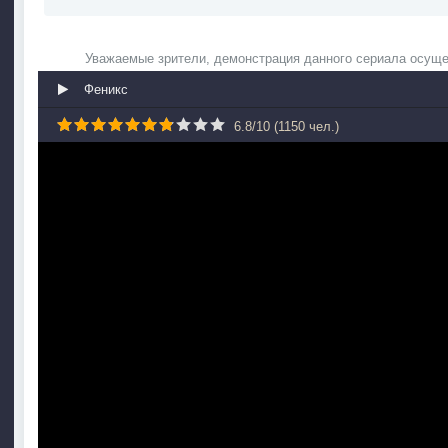
Уважаемые зрители, демонстрация данного сериала осуще
Феникс
6.8
/
10
(
1150
чел.)