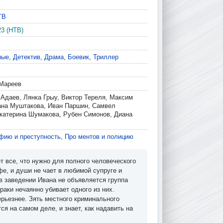
ТВ
23 (НТВ)
ные
,
Детектив
,
Драма
,
Боевик
,
Триллер
Мареев
 Адаев, Лянка Грыу, Виктор Тереля, Максим
ана Муштакова, Иван Паршин, Самвел
катерина Шумакова, Рубен Симонов, Диана
фию и преступность
,
Про ментов и полицию
т все, что нужно для полного человеческого
фе, и души не чает в любимой супруге и
в заведении Ивана не объявляется группа
аки нечаянно убивает одного из них.
рьезнее. Зять местного криминального
я на самом деле, и знает, как надавить на