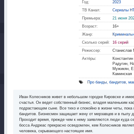
Год:
2023
ТВ Канал:
Сериалы Н
Премьера:
21 июня 20
Возраст:
16+
Жанр:
Криминаль
Сколько серий:
16 серий
Режиссер:
Станислав 
Актёры:
Константин
Радугин, Н
Мужикян, Е
Каминская
Про банды, бандитов, ма
Иван Колесников живет в небольшом городке Кировске и имее
счастья. Он ведет собственный бизнес, владея маленьким ка
подрастающем сыне. Все тихо и спокойно в жизни четы, пока 
бандитов. Бизнесмен защищает жену от мерзавцев и в пылу др
Проходит время, прежде чем к нему заявляются люди куда се
босса Андреас прекрасно осведомлен, кем Колесников являетс
человека, скрывающего настоящее имя.