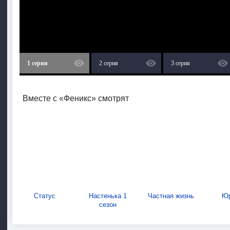
1 серия
2 серия
3 серия
Вместе с «Феникс» смотрят
Статус
Настенька 1
Частная жизнь
Юр
сезон