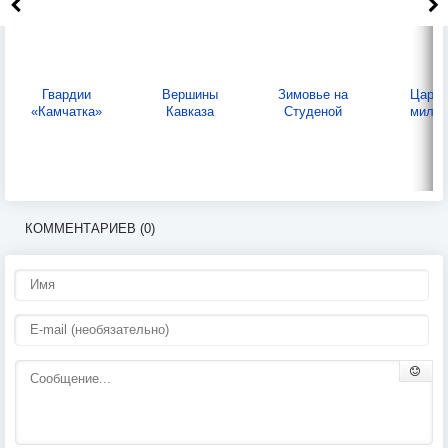
Гвардии
Вершины
Зимовье на
Царск
«Камчатка»
Кавказа
Студеной
милос
КОММЕНТАРИЕВ (0)