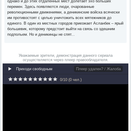
однако и до этих отдаленных мест долетает эхо больших
перемен. Здесь появляются люди, очарованные
революционными движениями, а деникинские войска всячески
им противостоят с целью уничтожить всех мятежников до
единого. В один из местных городов приезжает Асланбек – ярый
большевик, которому предстоит выйти на связь со здешним
подпольем. Но и деникинцы не спят...
Уважаемые зрители, демонстрация данного сериала
осуществляется через плеер правообладателя.
Приходи свободным
Плеер удален? / Жалоба
0
/
10
(
0
чел.)