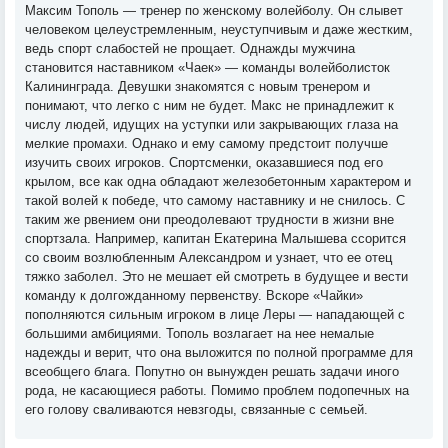
Максим Тополь — тренер по женскому волейболу. Он слывет
человеком целеустремленным, неуступчивым и даже жестким,
ведь спорт слабостей не прощает. Однажды мужчина
становится наставником «Чаек» — команды волейболисток
Калининграда. Девушки знакомятся с новым тренером и
понимают, что легко с ним не будет. Макс не принадлежит к
числу людей, идущих на уступки или закрывающих глаза на
мелкие промахи. Однако и ему самому предстоит получше
изучить своих игроков. Спортсменки, оказавшиеся под его
крылом, все как одна обладают железобетонным характером и
такой волей к победе, что самому наставнику и не снилось. С
таким же рвением они преодолевают трудности в жизни вне
спортзала. Например, капитан Екатерина Малышева ссорится
со своим возлюбленным Александром и узнает, что ее отец
тяжко заболел. Это не мешает ей смотреть в будущее и вести
команду к долгожданному первенству. Вскоре «Чайки»
пополняются сильным игроком в лице Леры — нападающей с
большими амбициями. Тополь возлагает на нее немалые
надежды и верит, что она выложится по полной программе для
всеобщего блага. Попутно он вынужден решать задачи иного
рода, не касающиеся работы. Помимо проблем подопечных на
его голову сваливаются невзгоды, связанные с семьей.