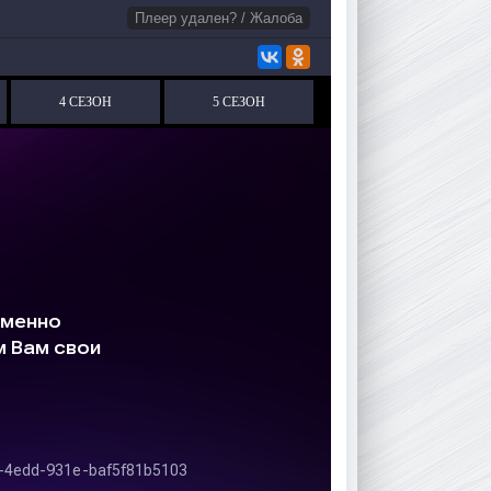
Плеер удален? / Жалоба
4 СЕЗОН
5 СЕЗОН