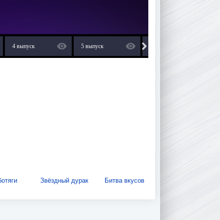
4 выпуск
5 выпуск
6 выпуск
ботяги
Звёздный дурак
Битва вкусов