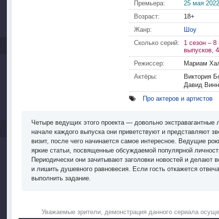
Премьера:
25 мая 202
Возраст:
18+
Жанр:
Шоу
Сколько серий:
1 сезон – 8
выпусков, 4
Режиссер:
Мариам Ха
Актёры:
Виктория Б
Давид Винн
Про актеров и артистов
Четыре ведущих этого проекта — довольно экстравагантные 
начале каждого выпуска они приветствуют и представляют зв
визит, после чего начинается самое интересное. Ведущие рою
яркие статьи, посвященные обсуждаемой популярной личности
Периодически они зачитывают заголовки новостей и делают в
и лишить душевного равновесия. Если гость откажется отвеч
выполнить задание.
Уважаемые зрители, демонстрация данного сериала осуще