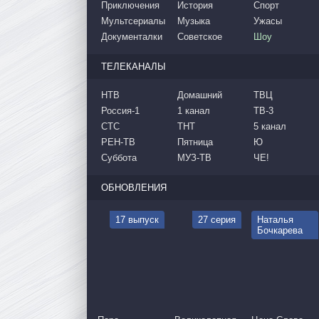
Приключения
История
Спорт
Мультсериалы
Музыка
Ужасы
Документалки
Советское
Шоу
ТЕЛЕКАНАЛЫ
НТВ
Домашний
ТВЦ
Россия-1
1 канал
ТВ-3
СТС
ТНТ
5 канал
РЕН-ТВ
Пятница
Ю
Суббота
МУЗ-ТВ
ЧЕ!
ОБНОВЛЕНИЯ
17 выпуск
27 серия
Наталья
Бочкарева