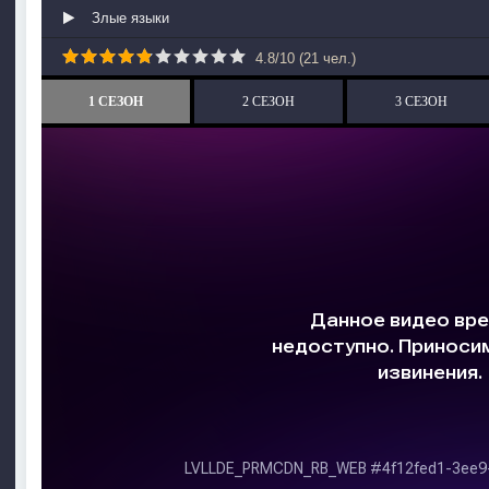
Злые языки
4.8
/
10
(
21
чел.)
1 СЕЗОН
2 СЕЗОН
3 СЕЗОН