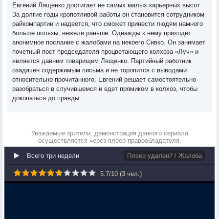
Евгений Лященко достигает не самых малых карьерных высот.
За долгие годы кропотливой работы он становится сотрудником
райкомпартии и надеется, что сможет принести людям намного
больше пользы, нежели раньше. Однажды к нему приходит
анонимное послание с жалобами на некоего Сивко. Он занимает
почетный пост председателя процветающего колхоза «Луч» и
является давним товарищем Лященко. Партийный работник
озадачен содержимым письма и не торопится с выводами
относительно прочитанного. Евгений решает самостоятельно
разобраться в случившемся и едет прямиком в колхоз, чтобы
докопаться до правды.
Уважаемые зрители, демонстрация данного сериала
осуществляется через плеер правообладателя.
Всего три недели
Плеер удален? / Жалоба
5.7
/
10
(
3
чел.)