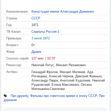
Кинокомпания:
Киностудия имени Александра Довженко
Страна:
СССР
Год:
1971
ТВ Канал:
Сериалы Россия-1
Премьера:
3 июня 1972
Возраст:
0+
Жанр:
Драма
Сколько серий:
127 мин. / 02:07
Режиссер:
Николай Литус, Михаил Резникович
Актёры:
Геннадий Фролов, Михаил Матвеев, Ада
Роговцева, Алексей Чернов, Дмитрий Франько,
Александр Парра, Анатолий Худолеев, Николай
Рушковский, Елена Максимова, Оксана
Милешкина-Смилкова
Про дружбу
,
Фильмы про советское время и эпоху СССР
,
Про
деревню