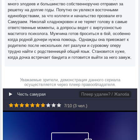
много злодеев и большинство собственноручно отправил за
решетку на долгие годы. Попутно он увлекся восточными
единоборствами, за что коллеги и начальство прозвали его
Самураем. Николай хладнокровен и не теряет голову в самые
ответственные моменты, а допросы ведет с виртуозностью
маститого психолога. Мужчина готов броситься в бой, особенно
когда родной дочери нужна помощь. Однажды она приезжает к
родителю после нескольких лет разлуки и суровому оперу
трудно найти с родственницей общий язык. Становится хуже,
когда дочка встречает бандита и готовится выйти за него замуж.
Уважаемые зрители, демонстрация данного сериала
осуществляется через плеер правообладателя.
Честь самурая
Плеер удален? / Жалоба
7
/
10
(
3
чел.)