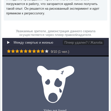
погружается в работу, что загорается идеей лично получить
такой опыт. Он решается на рискованный эксперимент и идет
прямиком к регрессологу.
Уважаемые зрители, демонстрация данного сериала
осуществляется через плеер правообладателя.
Между смертью и жизнью
Плеер удален? / Жалоба
9
/
10
(
1
чел.)