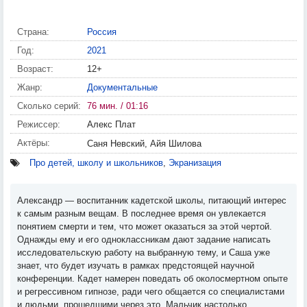
Страна:
Россия
Год:
2021
Возраст:
12+
Жанр:
Документальные
Сколько серий:
76 мин. / 01:16
Режиссер:
Алекс Плат
Актёры:
Саня Невский, Айя Шилова
Про детей, школу и школьников
,
Экранизация
Александр — воспитанник кадетской школы, питающий интерес
к самым разным вещам. В последнее время он увлекается
понятием смерти и тем, что может оказаться за этой чертой.
Однажды ему и его одноклассникам дают задание написать
исследовательскую работу на выбранную тему, и Саша уже
знает, что будет изучать в рамках предстоящей научной
конференции. Кадет намерен поведать об околосмертном опыте
и регрессивном гипнозе, ради чего общается со специалистами
и людьми, прошедшими через это. Мальчик настолько