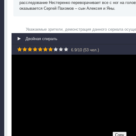
расследование Нестеренко переворачивает все с ног на голо
оказывается Сергей Пахомов – сын Алексея и Яны.
Уважаемые зрители, демонстрация данного сериала осуще
Двойная спираль
6.9
/
10
(
53
чел.)