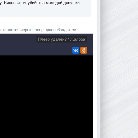
ву. Виновником убийства молодой девушки
ствляется через плеер правообладателя.
Плеер удален? / Жалоба