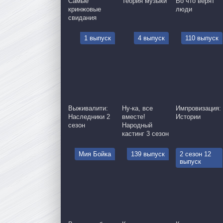
Самые
Теория музыки
Во что верят
кринжовые
люди
свидания
1 выпуск
4 выпуск
110 выпуск
Выживалити:
Ну-ка, все
Импровизация:
Наследники 2
вместе!
Истории
сезон
Народный
кастинг 3 сезон
Мия Бойка
139 выпуск
2 сезон 12
выпуск