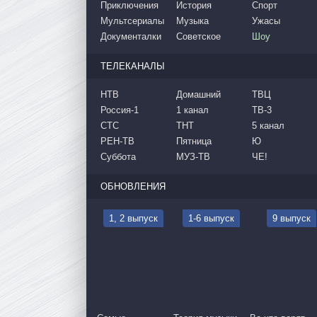
Приключения
История
Спорт
Мультсериалы
Музыка
Ужасы
Документалки
Советское
Шоу
ТЕЛЕКАНАЛЫ
НТВ
Домашний
ТВЦ
Россия-1
1 канал
ТВ-3
СТС
ТНТ
5 канал
РЕН-ТВ
Пятница
Ю
Суббота
МУЗ-ТВ
ЧЕ!
ОБНОВЛЕНИЯ
1, 2 выпуск
1-6 выпуск
9 выпуск