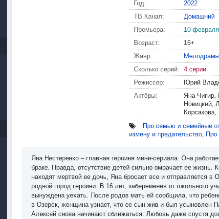
Год:
2022
ТВ Канал:
Домашний
Премьера:
10 февраля
Возраст:
16+
Жанр:
Мелодрам
Сколько серий:
4 серии
Режиссер:
Юрий Влад
Актёры:
Яна Чигир,
Новицкий, 
Корсакова,
Про семью и семейные о
измену и предательство
,
Про
Яна Нестеренко – главная героиня мини-сериала. Она работа
браке. Правда, отсутствие детей сильно омрачает ее жизнь. К
находят мертвой ее дочь, Яна бросает все и отправляется в 
родной город героини. В 16 лет, забеременев от школьного у
вынуждена уехать. После родов мать ей сообщила, что ребен
в Озерск, женщина узнает, что ее сын жив и был усыновлен П
Алексей снова начинают сближаться. Любовь даже спустя дол