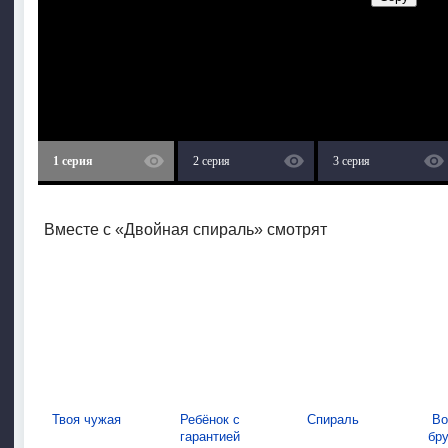
1 серия
2 серия
3 серия
Вместе с «Двойная спираль» смотрят
Твоя чужая
Ребёнок с
Спираль
Во
гарантией
бр