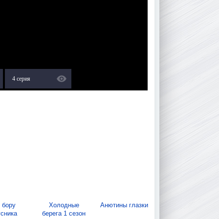
4 серия
 бору
Холодные
Анютины глазки
усника
берега 1 сезон