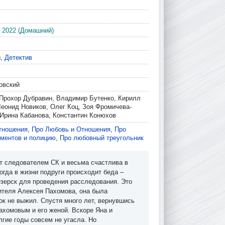
 2022 (Домашний)
ы
,
Детектив
овский
 Прохор Дубравин, Владимир Бутенко, Кирилл
Леонид Новиков, Олег Коц, Зоя Фромичева-
 Ирина Кабанова, Константин Конюхов
тношения
,
Про Любовь и Отношения
,
Про
 ментов и полицию
,
Про любовный треугольник
ет следователем СК и весьма счастлива в
огда в жизни подруги происходит беда –
Озерск для проведения расследования. Это
чителя Алексея Пахомова, она была
ок не выжил. Спустя много лет, вернувшись
ахомовым и его женой. Вскоре Яна и
гие годы совсем не угасла. Но