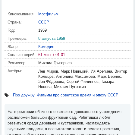
Кинокомпания:
Мосфильм
Страна:
СССР
Год:
1959
Премьера:
8 августа 1959
Жанр:
Комедия
Сколько серий:
61 мин. / 01:01
Режиссер:
Михаил Григорьев
Актёры:
Лев Миров, Марк Новицкий, Ия Арепина, Виктор
Кольцов, Антонина Максимова, Марк Бернес,
Зоя Фёдорова, Сергей Филиппов, Тамара
Носова, Михаил Пуговкин
Про дружбу
,
Фильмы про советское время и эпоху СССР
На территории обычного советского дошкольного учреждения
расположен большой фруктовый сад. Ребятишки любят
резвиться среди деревьев и кустарников, наслаждаясь
вкусными плодами, а воспитатели холят и лелеют растения,
отдавая заботе о них сил не меньше, чем воспитанию юных