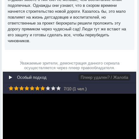
подопечных. Однажды они узнают, что в скором времени
начнется строительство новой дороги. Казалось бы, это мало
повлияет на жизнь детсадовцев и воспитателей, но
ответственные за проект бюрократы решили проложить эту
дорогу прямиком через чудесный сад! Люди тут же встают на
его защиту и готовы сделать все, чтобы переубедить
чиновников.
Уважаемые зрители, демонстрация данного сериала
осуществляется через плеер правообладателя.
Особый подход
Плеер удален? / Жалоба
7
/
10
(
1
чел.)