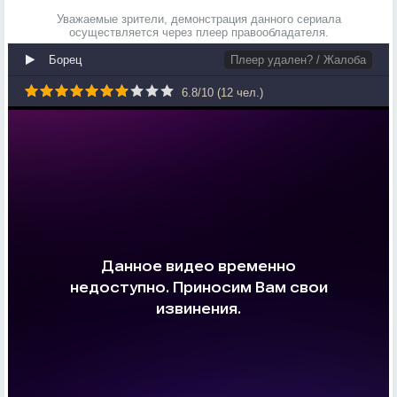
Уважаемые зрители, демонстрация данного сериала
осуществляется через плеер правообладателя.
Борец
Плеер удален? / Жалоба
6.8
/
10
(
12
чел.)