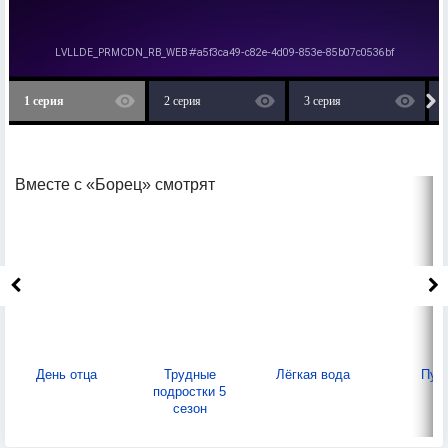
1 серия
2 серия
3 серия
Вместе с «Борец» смотрят
День отца
Трудные
Лёгкая вода
Пут
подростки 5
сезон