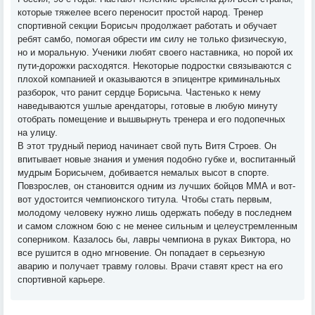
которые тяжелее всего переносит простой народ. Тренер
спортивной секции Борисыч продолжает работать и обучает
ребят самбо, помогая обрести им силу не только физическую,
но и моральную. Ученики любят своего наставника, но порой их
пути-дорожки расходятся. Некоторые подростки связываются с
плохой компанией и оказываются в эпицентре криминальных
разборок, что ранит сердце Борисыча. Частенько к нему
наведываются ушлые арендаторы, готовые в любую минуту
отобрать помещение и вышвырнуть тренера и его подопечных
на улицу.
В этот трудный период начинает свой путь Витя Строев. Он
впитывает новые знания и умения подобно губке и, воспитанный
мудрым Борисычем, добивается немалых высот в спорте.
Повзрослев, он становится одним из лучших бойцов ММА и вот-
вот удостоится чемпионского титула. Чтобы стать первым,
молодому человеку нужно лишь одержать победу в последнем
и самом сложном бою с не менее сильным и целеустремленным
соперником. Казалось бы, лавры чемпиона в руках Виктора, но
все рушится в одно мгновение. Он попадает в серьезную
аварию и получает травму головы. Врачи ставят крест на его
спортивной карьере.