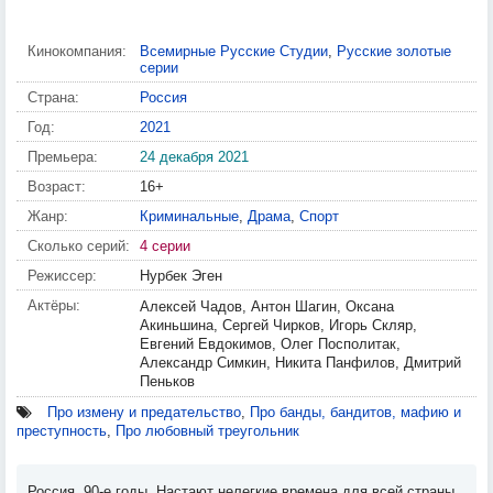
Кинокомпания:
Всемирные Русские Студии
,
Русские золотые
серии
Страна:
Россия
Год:
2021
Премьера:
24 декабря 2021
Возраст:
16+
Жанр:
Криминальные
,
Драма
,
Спорт
Сколько серий:
4 серии
Режиссер:
Нурбек Эген
Актёры:
Алексей Чадов, Антон Шагин, Оксана
Акиньшина, Сергей Чирков, Игорь Скляр,
Евгений Евдокимов, Олег Посполитак,
Александр Симкин, Никита Панфилов, Дмитрий
Пеньков
Про измену и предательство
,
Про банды, бандитов, мафию и
преступность
,
Про любовный треугольник
Россия, 90-е годы. Настают нелегкие времена для всей страны,